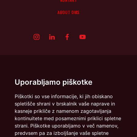
ABOUT DMS
Uporabljamo piškotke
Piškotki so vse informacije, ki jih obiskano
spletišče shrani v brskalnik vaše naprave in
kasneje prikliče z namenom zagotavljanja
kontinuitete med posameznimi priklici spletne
Politika zasebnosti
Piškotki
strani. Piškotke uporabljamo v več namenov,
predvsem pa za izboljšanje vaše spletne
info@dmslo.si