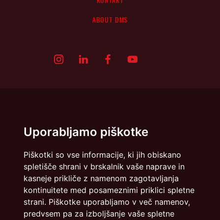
ABOUT DMS
Uporabljamo piškotke
Piškotki so vse informacije, ki jih obiskano
spletišče shrani v brskalnik vaše naprave in
kasneje prikliče z namenom zagotavljanja
kontinuitete med posameznimi priklici spletne
Politika zasebnosti
Piškotki
strani. Piškotke uporabljamo v več namenov,
predvsem pa za izboljšanje vaše spletne
info@dmslo.si