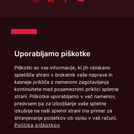
Uporabljamo piškotke
Piškotki so vse informacije, ki jih obiskano
spletišče shrani v brskalnik vaše naprave in
Politika zasebnosti
Piškotki
kasneje prikliče z namenom zagotavljanja
kontinuitete med posameznimi priklici spletne
strani. Piškotke uporabljamo v več namenov,
info@dmslo.si
predvsem pa za izboljšanje vaše spletne
Društvo za marketing Slovenije - DMS | Dimičeva ulica 13 |
izkušnje na naši spletni strani (na primer za
1000 Ljubljana
shranjevanje podatkov ob vpisu v vaš račun).
Načrtovanje in izvedba: Vareo
Politika piškotkov