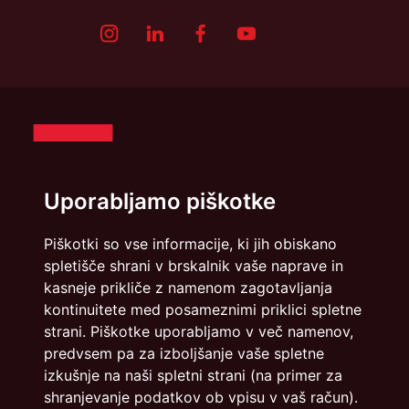
Uporabljamo piškotke
Piškotki so vse informacije, ki jih obiskano
spletišče shrani v brskalnik vaše naprave in
Politika zasebnosti
Piškotki
kasneje prikliče z namenom zagotavljanja
kontinuitete med posameznimi priklici spletne
info@dmslo.si
strani. Piškotke uporabljamo v več namenov,
predvsem pa za izboljšanje vaše spletne
Društvo za marketing Slovenije - DMS | Dimičeva ulica 13 |
izkušnje na naši spletni strani (na primer za
1000 Ljubljana
shranjevanje podatkov ob vpisu v vaš račun).