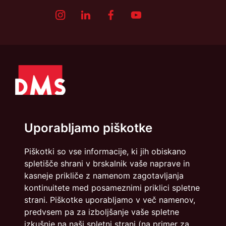
Uporabljamo piškotke
Piškotki so vse informacije, ki jih obiskano
Politika zasebnosti
Piškotki
spletišče shrani v brskalnik vaše naprave in
kasneje prikliče z namenom zagotavljanja
info@dmslo.si
kontinuitete med posameznimi priklici spletne
Društvo za marketing Slovenije - DMS | Dimičeva ulica 13 |
strani. Piškotke uporabljamo v več namenov,
1000 Ljubljana
predvsem pa za izboljšanje vaše spletne
izkušnje na naši spletni strani (na primer za
Načrtovanje in izvedba: Vareo