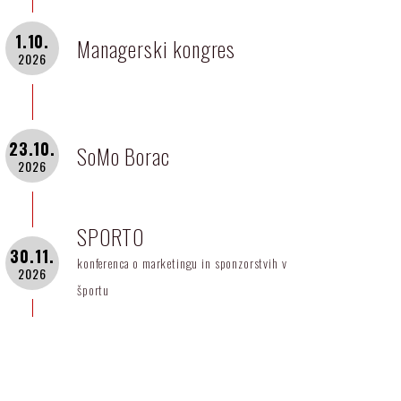
1.10.
Managerski kongres
2026
23.10.
SoMo Borac
2026
SPORTO
30.11.
konferenca o marketingu in sponzorstvih v
2026
športu