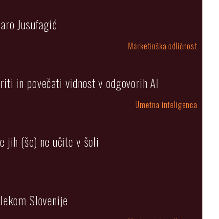
Zaro Jusufagić
Marketinška odličnost
iti in povečati vidnost v odgovorih AI
Umetna inteligenca
 jih (še) ne učite v šoli
Telekom Slovenije