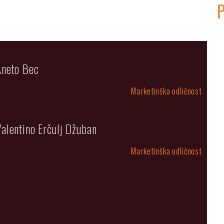
 Aneto Bec
Marketinška odličnost
Valentino Erčulj Džuban
Marketinška odličnost