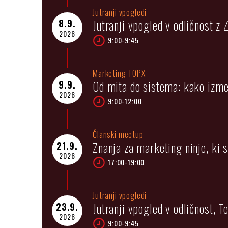
Jutranji vpogledi
Jutranji vpogled v odličnost z 
8.9.
2026
9:00-9:45
Marketing TOPX
Od mita do sistema: kako izmer
9.9.
2026
9:00-12:00
Članski meetup
Znanja za marketing ninje, ki se
21.9.
2026
17:00-19:00
Jutranji vpogledi
Jutranji vpogled v odličnost, 
23.9.
2026
9:00-9:45