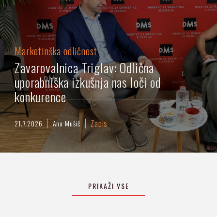
Marketinška odličnost
Zavarovalnica Triglav: Odlična
uporabniška izkušnja nas loči od
konkurence
Zapis
21.7.2026
Ana Mušič
PRIKAŽI VSE