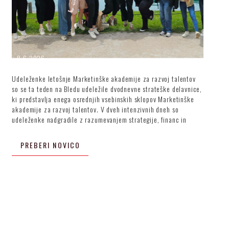
8.6.2026
Udeleženke letošnje Marketinške akademije za razvoj talentov
so se ta teden na Bledu udeležile dvodnevne strateške delavnice,
ki predstavlja enega osrednjih vsebinskih sklopov Marketinške
akademije za razvoj talentov. V dveh intenzivnih dneh so
udeleženke nadgradile z razumevanjem strategije, financ in
vodenja timov.
PREBERI NOVICO