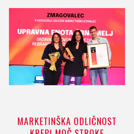
MARKETINŠKA ODLIČNOST
KREPI MOČ STROKE