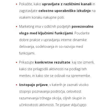
Pokažite, kako
upravljate z različnimi kanali
in
zagotavljate
celostno uporabniško izkušnjo
na
vsakem koraku nakupne poti.
Marketing ima v odličnih podjetjih
povezovalno
vlogo med ključnimi funkcijami
. Poudarite
dobre prakse v upravljanju interne dinamike
delovanja, sodelovanja in so-razvoja med
funkcijami.
Prikazujte
konkretne rezultate
: kaj ste izmerili,
kako ste prilagodili aktivnosti na podlagi teh
meritev, in kako ste se odzvali na spremembe.
Izstopajo prijave
, v katerih je zaznati visoko
stopnjo poznavanja področja, celovitost
razumevanja tržnega okolja, ciljnih skupin in
učinkovitosti aktivnosti. Te prijave vključujejo