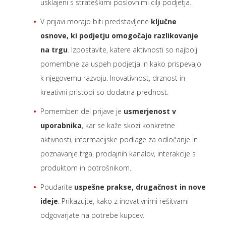
usklajeni s strateškimi poslovnimi cilji podjetja.
V prijavi morajo biti predstavljene
ključne
osnove, ki podjetju omogočajo razlikovanje
na trgu
. Izpostavite, katere aktivnosti so najbolj
pomembne za uspeh podjetja in kako prispevajo
k njegovemu razvoju. Inovativnost, drznost in
kreativni pristopi so dodatna prednost.
Pomemben del prijave je
usmerjenost v
uporabnika
, kar se kaže skozi konkretne
aktivnosti, informacijske podlage za odločanje in
poznavanje trga, prodajnih kanalov, interakcije s
produktom in potrošnikom.
Poudarite
uspešne prakse, drugačnost in nove
ideje
. Prikazujte, kako z inovativnimi rešitvami
odgovarjate na potrebe kupcev.