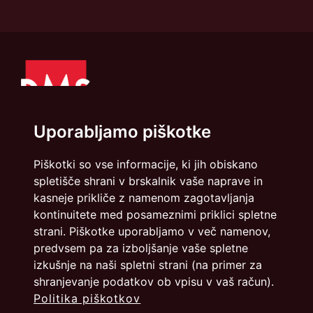
Uporabljamo piškotke
Piškotki so vse informacije, ki jih obiskano
spletišče shrani v brskalnik vaše naprave in
Politika zasebnosti
Piškotki
kasneje prikliče z namenom zagotavljanja
kontinuitete med posameznimi priklici spletne
info@dmslo.si
strani. Piškotke uporabljamo v več namenov,
Društvo za marketing Slovenije - DMS | Dimičeva ulica 13 |
predvsem pa za izboljšanje vaše spletne
1000 Ljubljana
izkušnje na naši spletni strani (na primer za
Načrtovanje in izvedba: Vareo
shranjevanje podatkov ob vpisu v vaš račun).
Politika piškotkov