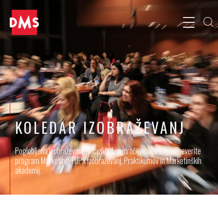
KOLEDAR IZOBRAŽEVANJ
Poglobljena izobraževanja z različnih področij marketinga. Preverite
program Marketing TOPX izobraževanj, Praktikumov in Marketinških
akademij.