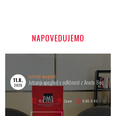
NAPOVEDUJEMO
Jutranji vpogledi
11.8.
Jutranji vpogled v odličnost z Aneto Bec
2026
11.8.
2026
Zoom
9:00-9:45