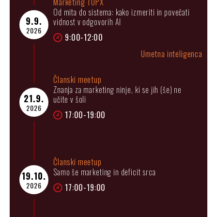
Marketing TOPX
Od mita do sistema: kako izmeriti in povečati
9.9.
vidnost v odgovorih AI
2026
9:00-12:00
Umetna inteligenca
Članski meetup
Znanja za marketing ninje, ki se jih (še) ne
21.9.
učite v šoli
2026
17:00-19:00
Članski meetup
Samo še marketing in deficit srca
19.10.
2026
17:00-19:00