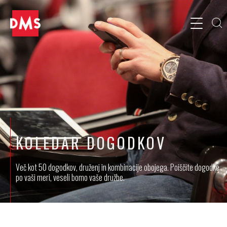
KOLEDAR DOGODKOV
Več kot 50 dogodkov, druženj in kombinacije obojega. Poiščite dogodke
po vaši meri, veseli bomo vaše družbe.