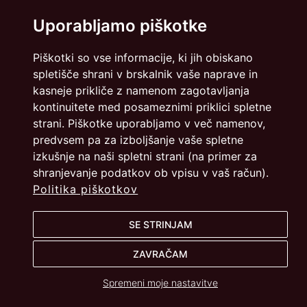
Uporabljamo piškotke
Piškotki so vse informacije, ki jih obiskano
Politika zasebnosti
Piškotki
spletišče shrani v brskalnik vaše naprave in
kasneje prikliče z namenom zagotavljanja
info@dmslo.si
kontinuitete med posameznimi priklici spletne
strani. Piškotke uporabljamo v več namenov,
Društvo za marketing Slovenije - DMS | Dimičeva ulica 13 |
predvsem pa za izboljšanje vaše spletne
1000 Ljubljana
izkušnje na naši spletni strani (na primer za
Načrtovanje in izvedba: Vareo
shranjevanje podatkov ob vpisu v vaš račun).
Politika piškotkov
SE STRINJAM
ZAVRAČAM
Spremeni moje nastavitve