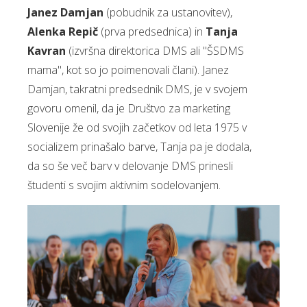
Janez Damjan
(pobudnik za ustanovitev),
Alenka Repič
(prva predsednica) in
Tanja
Kavran
(izvršna direktorica DMS ali "ŠSDMS
mama", kot so jo poimenovali člani). Janez
Damjan, takratni predsednik DMS, je v svojem
govoru omenil, da je Društvo za marketing
Slovenije že od svojih začetkov od leta 1975 v
socializem prinašalo barve, Tanja pa je dodala,
da so še več barv v delovanje DMS prinesli
študenti s svojim aktivnim sodelovanjem.