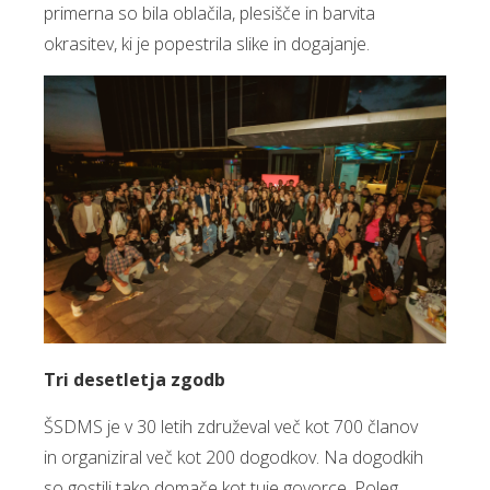
primerna so bila oblačila, plesišče in barvita
okrasitev, ki je popestrila slike in dogajanje.
Tri desetletja zgodb
ŠSDMS je v 30 letih združeval več kot 700 članov
in organiziral več kot 200 dogodkov. Na dogodkih
so gostili tako domače kot tuje govorce. Poleg