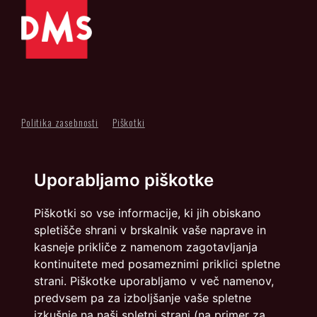
Politika zasebnosti
Piškotki
info@dmslo.si
Uporabljamo piškotke
Društvo za marketing Slovenije - DMS | Dimičeva ulica 13 |
1000 Ljubljana
Piškotki so vse informacije, ki jih obiskano
Načrtovanje in izvedba: Vareo
spletišče shrani v brskalnik vaše naprave in
kasneje prikliče z namenom zagotavljanja
kontinuitete med posameznimi priklici spletne
strani. Piškotke uporabljamo v več namenov,
predvsem pa za izboljšanje vaše spletne
izkušnje na naši spletni strani (na primer za