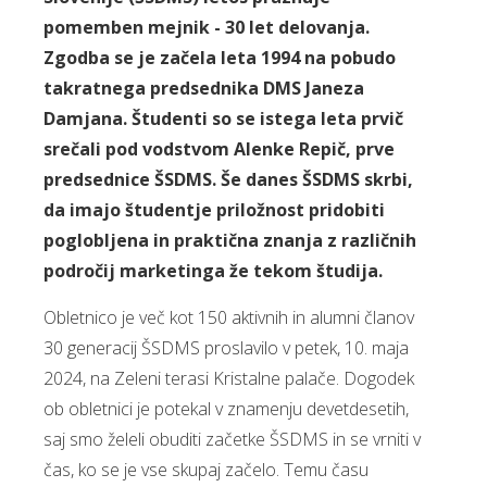
pomemben mejnik - 30 let delovanja.
Zgodba se je začela leta 1994 na pobudo
takratnega predsednika DMS Janeza
Damjana. Študenti so se istega leta prvič
srečali pod vodstvom Alenke Repič, prve
predsednice ŠSDMS. Še danes ŠSDMS skrbi,
da imajo študentje priložnost pridobiti
poglobljena in praktična znanja z različnih
področij marketinga že tekom študija.
Obletnico je več kot 150 aktivnih in alumni članov
30 generacij ŠSDMS proslavilo v petek, 10. maja
2024, na Zeleni terasi Kristalne palače. Dogodek
ob obletnici je potekal v znamenju devetdesetih,
saj smo želeli obuditi začetke ŠSDMS in se vrniti v
čas, ko se je vse skupaj začelo. Temu času