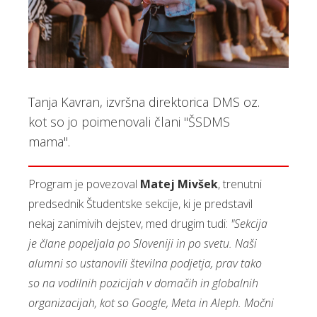
Tanja Kavran, izvršna direktorica DMS oz.
kot so jo poimenovali člani "ŠSDMS
mama".
Program je povezoval
Matej Mivšek
, trenutni
predsednik Študentske sekcije, ki je predstavil
nekaj zanimivih dejstev, med drugim tudi:
"Sekcija
je člane popeljala po Sloveniji in po svetu. Naši
alumni so ustanovili številna podjetja, prav tako
so na vodilnih pozicijah v domačih in globalnih
organizacijah, kot so Google, Meta in Aleph. Močni