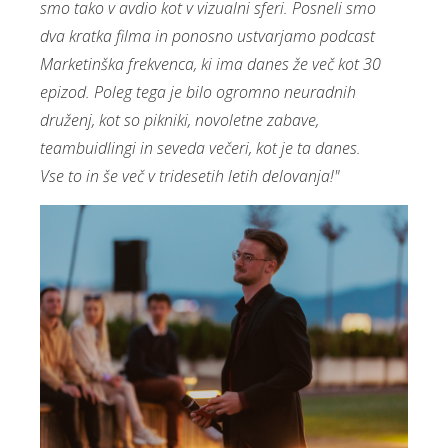
smo tako v avdio kot v vizualni sferi. Posneli smo
dva kratka filma in ponosno ustvarjamo podcast
Marketinška frekvenca, ki ima danes že več kot 30
epizod. Poleg tega je bilo ogromno neuradnih
druženj, kot so pikniki, novoletne zabave,
teambuidlingi in seveda večeri, kot je ta danes.
Vse to in še več v tridesetih letih delovanja!"