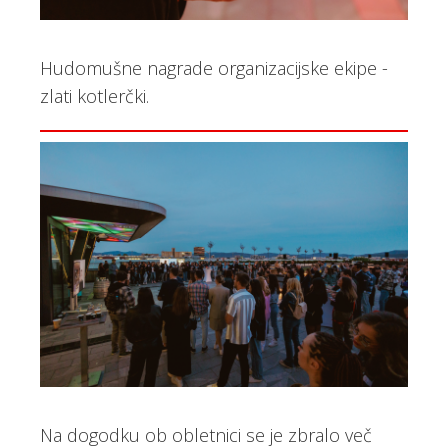
Hudomušne nagrade organizacijske ekipe -
zlati kotlerčki.
Na dogodku ob obletnici se je zbralo več