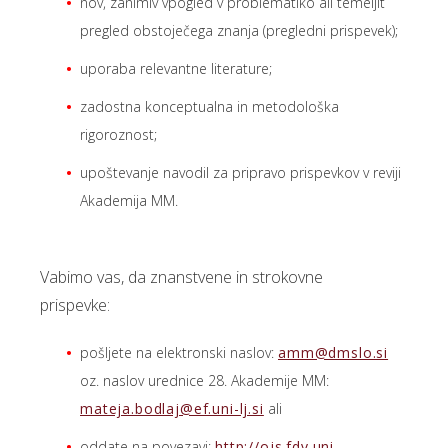
nov, zanimiv vpogled v problematiko ali temeljit
pregled obstoječega znanja (pregledni prispevek);
uporaba relevantne literature;
zadostna konceptualna in metodološka
rigoroznost;
upoštevanje navodil za pripravo prispevkov v reviji
Akademija MM.
Vabimo vas, da znanstvene in strokovne
prispevke:
pošljete na elektronski naslov:
amm@dmslo.si
oz. naslov urednice 28. Akademije MM:
mateja.bodlaj@ef.uni-lj.si
ali
oddate na povezavi:
http://ojs.fdv.uni-