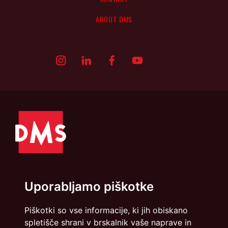
ABOUT DMS
Uporabljamo piškotke
Politika zasebnosti
Piškotki
Piškotki so vse informacije, ki jih obiskano
spletišče shrani v brskalnik vaše naprave in
info@dmslo.si