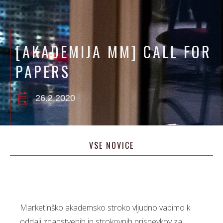
[AKADEMIJA MM] CALL FOR
PAPERS
26.2.2020
VSE NOVICE
Marketinško akademsko stroko vljudno vabimo k
oddaji znanstvenih in strokovnih prispevkov za