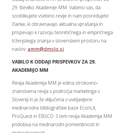
29. številko Akademije MM. Vabimo vas, da
sooblikujete vsebino revije in nam posredujete
članke, ki obravnavajo aktualna vprašanja in
prispevajo k razvoju teoretičnega in empiričnega
trženjskega znanja v slovenskem prostoru na
naslov:
amm@dmslo.si
.
VABILO K ODDAJI PRISPEVKOV ZA 29.
AKADEMIJO MM
Revija Akademija MM je edina strokovno-
znanstvena revija s področja marketinga v
Sloveniji in je že vključena v uveljavljene
mednarodne bibliografske baze EconLit,
ProQuest in EBSCO. S tem revija Akademija MM
pridobiva na mednarodni pomembnosti in
prepoznavnosti.