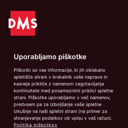
Uporabljamo piškotke
Politika zasebnosti
Piškotki
Piškotki so vse informacije, ki jih obiskano
info@dmslo.si
spletišče shrani v brskalnik vaše naprave in
kasneje prikliče z namenom zagotavljanja
Društvo za marketing Slovenije - DMS | Dimičeva ulica 13 |
kontinuitete med posameznimi priklici spletne
1000 Ljubljana
strani. Piškotke uporabljamo v več namenov,
Načrtovanje in izvedba: Vareo
predvsem pa za izboljšanje vaše spletne
izkušnje na naši spletni strani (na primer za
shranjevanje podatkov ob vpisu v vaš račun).
Politika piškotkov