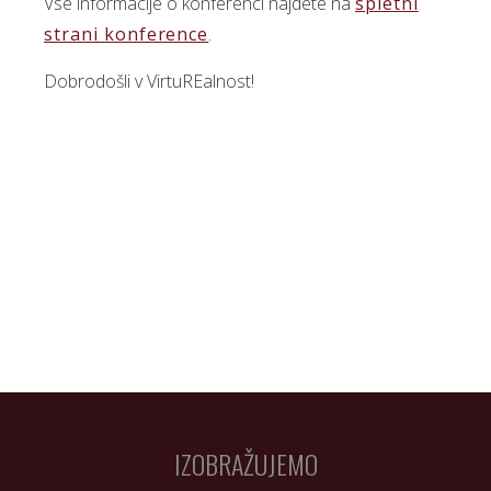
Vse informacije o konferenci najdete na
spletni
strani konference
.
Dobrodošli v VirtuREalnost!
IZOBRAŽUJEMO