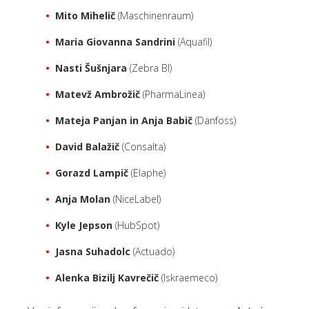
Mito Mihelič
(Maschinenraum)
Maria Giovanna Sandrini
(Aquafil)
Nasti Šušnjara
(Zebra BI)
Matevž Ambrožič
(PharmaLinea)
Mateja Panjan in Anja Babič
(Danfoss)
David Balažič
(Consalta)
Gorazd Lampič
(Elaphe)
Anja Molan
(NiceLabel)
Kyle Jepson
(HubSpot)
Jasna Suhadolc
(Actuado)
Alenka Bizilj Kavrečič
(Iskraemeco)