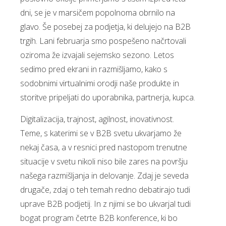
dni, se je v marsičem popolnoma obrnilo na
glavo. Še posebej za podjetja, ki delujejo na B2B
trgih. Lani februarja smo pospešeno načrtovali
oziroma že izvajali sejemsko sezono. Letos
sedimo pred ekrani in razmišljamo, kako s
sodobnimi virtualnimi orodji naše produkte in
storitve pripeljati do uporabnika, partnerja, kupca.
Digitalizacija, trajnost, agilnost, inovativnost.
Teme, s katerimi se v B2B svetu ukvarjamo že
nekaj časa, a v resnici pred nastopom trenutne
situacije v svetu nikoli niso bile zares na površju
našega razmišljanja in delovanje. Zdaj je seveda
drugače, zdaj o teh temah redno debatirajo tudi
uprave B2B podjetij. In z njimi se bo ukvarjal tudi
bogat program četrte B2B konference, ki bo