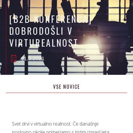
[B2B KONFERENCA]
DOBRODOŠLI V
VIRTUREALNOST
11.3.2021
VSE NOVICE
Svet drvi v virtualno realnost. Če današnje
poslovno okolje primerjamo s tistim izpred leta