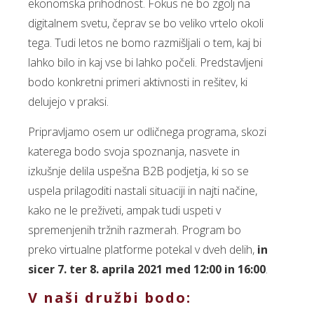
ekonomska prihodnost. Fokus ne bo zgolj na
digitalnem svetu, čeprav se bo veliko vrtelo okoli
tega. Tudi letos ne bomo razmišljali o tem, kaj bi
lahko bilo in kaj vse bi lahko počeli. Predstavljeni
bodo konkretni primeri aktivnosti in rešitev, ki
delujejo v praksi.
Pripravljamo osem ur odličnega programa, skozi
katerega bodo svoja spoznanja, nasvete in
izkušnje delila uspešna B2B podjetja, ki so se
uspela prilagoditi nastali situaciji in najti načine,
kako ne le preživeti, ampak tudi uspeti v
spremenjenih tržnih razmerah. Program bo
preko virtualne platforme potekal v dveh delih,
in
sicer 7. ter 8. aprila 2021 med 12:00 in 16:00
.
V naši družbi bodo: