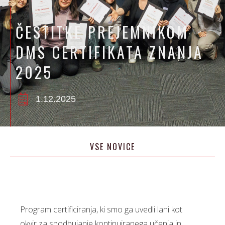
ČESTITKE PREJEMNIKOM
DMS CERTIFIKATA ZNANJA
2025
1.12.2025
VSE NOVICE
Program certificiranja, ki smo ga uvedli lani kot
okvir za spodbujanje kontinuiranega učenja in