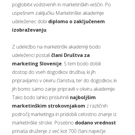
poglobitvi vodstvenih in marketinških veščin. Po
uspešnem zaključku Marketinške akademije
udeleženec dobi
diplomo o zaključenem
izobraževanju
.
Z udeležbo na marketinški akademiji bodo
udeleženci postali
člani Društva za
marketing Slovenije
. S tem bodo dobili
dostop do vseh dogodkov društva, ki jih
pripravljamo v okviru članstva, ter do dogodkov, ki
jih bomo samo zanje pripravili v okviru akademije.
Tako bodo lahko prisluhnili
najboljšim
marketinškim strokovnjakom
z različnih
področij marketinga in pridobili celostno znanje iz
marketinške stroke. Posebno
dodano vrednost
prinaša druženje z več kot 700 člani največje