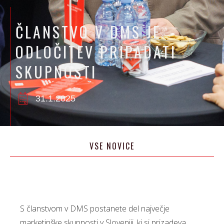
ČLANSTVO V DMS JE
ODLOČITEV PRIPADATI
SKUPNOSTI
31.1.2025
VSE NOVICE
S članstvom v DMS postanete del največje
marketinške skupnosti v Sloveniji, ki si prizadeva