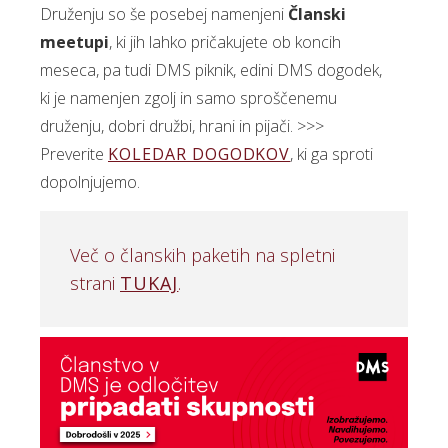
Druženju so še posebej namenjeni
Članski
meetupi
, ki jih lahko pričakujete ob koncih
meseca, pa tudi DMS piknik, edini DMS dogodek,
ki je namenjen zgolj in samo sproščenemu
druženju, dobri družbi, hrani in pijači. >>>
Preverite
KOLEDAR DOGODKOV
, ki ga sproti
dopolnjujemo.
Več o članskih paketih na spletni
strani
TUKAJ
.