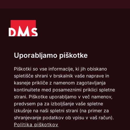
Uporabljamo piškotke
Piškotki so vse informacije, ki jih obiskano
Politika zasebnosti
Piškotki
spletišče shrani v brskalnik vaše naprave in
kasneje prikliče z namenom zagotavljanja
info@dmslo.si
kontinuitete med posameznimi priklici spletne
strani. Piškotke uporabljamo v več namenov,
Društvo za marketing Slovenije - DMS | Dimičeva ulica 13 |
1000 Ljubljana
predvsem pa za izboljšanje vaše spletne
izkušnje na naši spletni strani (na primer za
Načrtovanje in izvedba: Vareo
shranjevanje podatkov ob vpisu v vaš račun).
Politika piškotkov