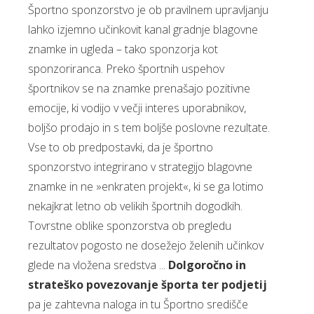
Športno sponzorstvo je ob pravilnem upravljanju
lahko izjemno učinkovit kanal gradnje blagovne
znamke in ugleda – tako sponzorja kot
sponzoriranca. Preko športnih uspehov
športnikov se na znamke prenašajo pozitivne
emocije, ki vodijo v večji interes uporabnikov,
boljšo prodajo in s tem boljše poslovne rezultate.
Vse to ob predpostavki, da je športno
sponzorstvo integrirano v strategijo blagovne
znamke in ne »enkraten projekt«, ki se ga lotimo
nekajkrat letno ob velikih športnih dogodkih.
Tovrstne oblike sponzorstva ob pregledu
rezultatov pogosto ne dosežejo želenih učinkov
glede na vložena sredstva ...
Dolgoročno in
strateško povezovanje športa ter podjetij
pa je zahtevna naloga in tu Športno središče