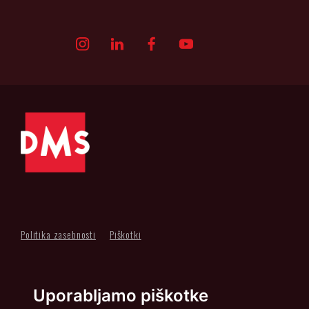
Politika zasebnosti
Piškotki
info@dmslo.si
Uporabljamo piškotke
Društvo za marketing Slovenije - DMS | Dimičeva ulica 13 |