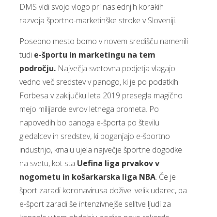
DMS vidi svojo vlogo pri naslednjih korakih
razvoja športno-marketinške stroke v Sloveniji.
Posebno mesto bomo v novem središču namenili
tudi
e-športu in marketingu na tem
področju.
Največja svetovna podjetja vlagajo
vedno več sredstev v panogo, ki je po podatkih
Forbesa v zaključku leta 2019 presegla magično
mejo milijarde evrov letnega prometa. Po
napovedih bo panoga e-športa po številu
gledalcev in sredstev, ki poganjajo e-športno
industrijo, kmalu ujela največje športne dogodke
na svetu, kot sta
Uefina liga prvakov v
nogometu in košarkarska liga NBA
. Če je
šport zaradi koronavirusa doživel velik udarec, pa
e-šport zaradi še intenzivnejše selitve ljudi za