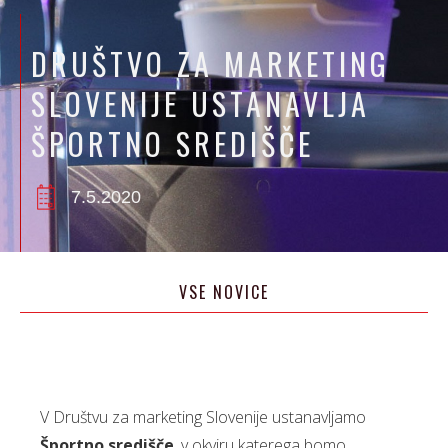
DRUŠTVO ZA MARKETING
SLOVENIJE USTANAVLJA
ŠPORTNO SREDIŠČE
7.5.2020
VSE NOVICE
V Društvu za marketing Slovenije ustanavljamo
Športno središče
, v okviru katerega bomo