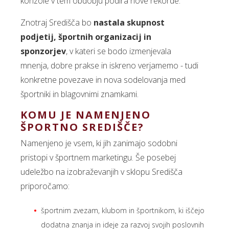
konzole v tem obdobju podira nove rekorde.
Znotraj Središča bo
nastala skupnost
podjetij, športnih organizacij in
sponzorjev
, v kateri se bodo izmenjevala
mnenja, dobre prakse in iskreno verjamemo - tudi
konkretne povezave in nova sodelovanja med
športniki in blagovnimi znamkami.
KOMU JE NAMENJENO
ŠPORTNO SREDIŠČE?
Namenjeno je vsem, ki jih zanimajo sodobni
pristopi v športnem marketingu. Še posebej
udeležbo na izobraževanjih v sklopu Središča
priporočamo:
športnim zvezam, klubom in športnikom, ki iščejo
dodatna znanja in ideje za razvoj svojih poslovnih