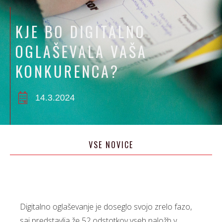
KJE BO DIGITALNO
OGLAŠEVALA VAŠA
KONKURENCA?
14.3.2024
VSE NOVICE
Digitalno oglaševanje je doseglo svojo zrelo fazo,
saj predstavlja že 52 odstotkov vseh naložb v