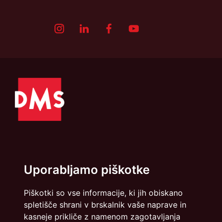
Politika zasebnosti
Piškotki
Uporabljamo piškotke
info@dmslo.si
Piškotki so vse informacije, ki jih obiskano
spletišče shrani v brskalnik vaše naprave in
Društvo za marketing Slovenije - DMS | Dimičeva ulica 13 |
kasneje prikliče z namenom zagotavljanja
1000 Ljubljana