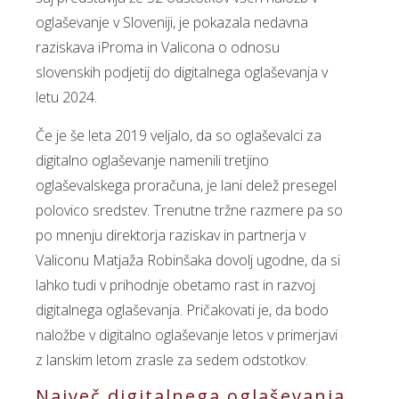
oglaševanje v Sloveniji, je pokazala nedavna
raziskava iProma in Valicona o odnosu
slovenskih podjetij do digitalnega oglaševanja v
letu 2024.
Če je še leta 2019 veljalo, da so oglaševalci za
digitalno oglaševanje namenili tretjino
oglaševalskega proračuna, je lani delež presegel
polovico sredstev. Trenutne tržne razmere pa so
po mnenju direktorja raziskav in partnerja v
Valiconu Matjaža Robinšaka dovolj ugodne, da si
lahko tudi v prihodnje obetamo rast in razvoj
digitalnega oglaševanja. Pričakovati je, da bodo
naložbe v digitalno oglaševanje letos v primerjavi
z lanskim letom zrasle za sedem odstotkov.
Največ digitalnega oglaševanja