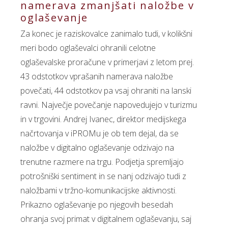
namerava zmanjšati naložbe v
oglaševanje
Za konec je raziskovalce zanimalo tudi, v kolikšni
meri bodo oglaševalci ohranili celotne
oglaševalske proračune v primerjavi z letom prej.
43 odstotkov vprašanih namerava naložbe
povečati, 44 odstotkov pa vsaj ohraniti na lanski
ravni. Največje povečanje napovedujejo v turizmu
in v trgovini. Andrej Ivanec, direktor medijskega
načrtovanja v iPROMu je ob tem dejal, da se
naložbe v digitalno oglaševanje odzivajo na
trenutne razmere na trgu. Podjetja spremljajo
potrošniški sentiment in se nanj odzivajo tudi z
naložbami v tržno-komunikacijske aktivnosti.
Prikazno oglaševanje po njegovih besedah
ohranja svoj primat v digitalnem oglaševanju, saj