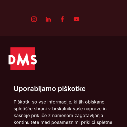
Uporabljamo piškotke
Politika zasebnosti
Piškotki
Piškotki so vse informacije, ki jih obiskano
spletišče shrani v brskalnik vaše naprave in
info@dmslo.si
kasneje prikliče z namenom zagotavljanja
kontinuitete med posameznimi priklici spletne
Društvo za marketing Slovenije - DMS | Dimičeva ulica 13 |