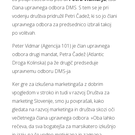
člana upravnega odbora DMS. S tem se je pri
vodenju društva pridružil Petri Čadež, ki so jo člani
upravnega odbora za predsednico izbrali takoj
po volitvah.
Peter Vidmar (Agencija 101) je član upravnega
odbora drugi mandat, Petra Čadež (Atlantic
Droga Kolinska) pa že drugič predseduje
upravnemu odboru DMS-ja.
Ker gre za izkušena marketingaša z dobrim
vpogledom v stroko in tudi v razvoj Društva za
marketing Slovenije, smo ju povprašali, kako
gledata na razvoj marketinga in društva skozi oči
večletnega člana upravnega odbora. »Oba lahko
rečeva, da sva bogatejša za marsikatero izkušnjo
in izziv, pa še vedno motivirana in zagnana