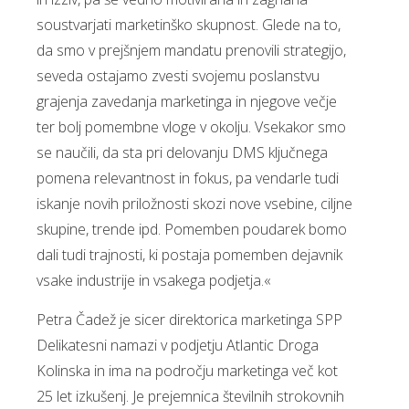
soustvarjati marketinško skupnost. Glede na to,
da smo v prejšnjem mandatu prenovili strategijo,
seveda ostajamo zvesti svojemu poslanstvu
grajenja zavedanja marketinga in njegove večje
ter bolj pomembne vloge v okolju. Vsekakor smo
se naučili, da sta pri delovanju DMS ključnega
pomena relevantnost in fokus, pa vendarle tudi
iskanje novih priložnosti skozi nove vsebine, ciljne
skupine, trende ipd. Pomemben poudarek bomo
dali tudi trajnosti, ki postaja pomemben dejavnik
vsake industrije in vsakega podjetja.«
Petra Čadež je sicer direktorica marketinga SPP
Delikatesni namazi v podjetju Atlantic Droga
Kolinska in ima na področju marketinga več kot
25 let izkušenj. Je prejemnica številnih strokovnih