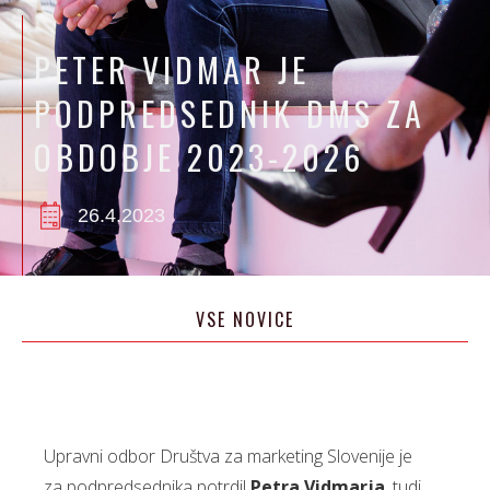
PETER VIDMAR JE
PODPREDSEDNIK DMS ZA
OBDOBJE 2023-2026
26.4.2023
VSE NOVICE
Upravni odbor Društva za marketing Slovenije je
za podpredsednika potrdil
Petra Vidmarja
, tudi