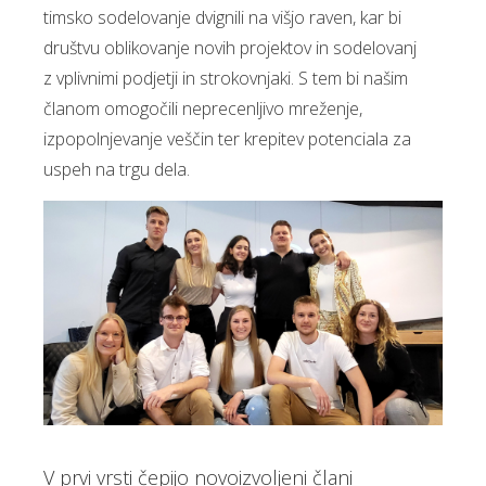
timsko sodelovanje dvignili na višjo raven, kar bi
društvu oblikovanje novih projektov in sodelovanj
z vplivnimi podjetji in strokovnjaki. S tem bi našim
članom omogočili neprecenljivo mreženje,
izpopolnjevanje veščin ter krepitev potenciala za
uspeh na trgu dela.
V prvi vrsti čepijo novoizvoljeni člani