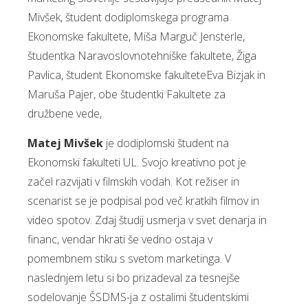
Mivšek, študent dodiplomskega programa
Ekonomske fakultete, Miša Marguč Jensterle,
študentka Naravoslovnotehniške fakultete, Žiga
Pavlica, študent Ekonomske fakulteteEva Bizjak in
Maruša Pajer, obe študentki Fakultete za
družbene vede,
Matej Mivšek
je dodiplomski študent na
Ekonomski fakulteti UL. Svojo kreativno pot je
začel razvijati v filmskih vodah. Kot režiser in
scenarist se je podpisal pod več kratkih filmov in
video spotov. Zdaj študij usmerja v svet denarja in
financ, vendar hkrati še vedno ostaja v
pomembnem stiku s svetom marketinga. V
naslednjem letu si bo prizadeval za tesnejše
sodelovanje ŠSDMS-ja z ostalimi študentskimi