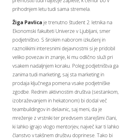
premostiti tudi najtežje zaplete, k čemur bo v
prihodnjem letu tudi sama stremela.
Žiga Pavlica
je trenutno študent 2. letnika na
Ekonomski fakulteti Univerze v Ljubljani, smer
podjetništvo. S širokim naborom izkušenj in
raznolikimi interesnimi dejavnostmi si je pridobil
veliko povezav in znanje, ki mu odlično služi pri
vsakem nadaljnjem koraku. Poleg podjetništva ga
zanima tudi marketing, saj sta marketing in
prodaja ključnega pomena vsake podjetniške
zgodbe. Rednim aktivnostim društva (sestankom,
izobraževanjem in hekatonom) bi dodal več
teambuildingov in delavnic, saj meni, da je
mreženje z vrstniki ter predvsem starejšimi člani,
ki lahko igrajo vlogo mentorjev, največ kar ti lahko
članstvo v takšnem društvu doprinese. Tako bi