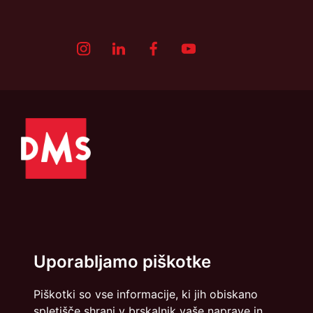
Politika zasebnosti
Piškotki
Uporabljamo piškotke
info@dmslo.si
Piškotki so vse informacije, ki jih obiskano
Društvo za marketing Slovenije - DMS | Dimičeva ulica 13 |
spletišče shrani v brskalnik vaše naprave in