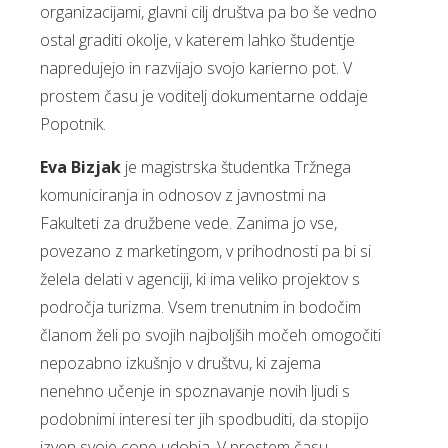
organizacijami, glavni cilj društva pa bo še vedno
ostal graditi okolje, v katerem lahko študentje
napredujejo in razvijajo svojo karierno pot. V
prostem času je voditelj dokumentarne oddaje
Popotnik.
Eva Bizjak
je magistrska študentka Tržnega
komuniciranja in odnosov z javnostmi na
Fakulteti za družbene vede. Zanima jo vse,
povezano z marketingom, v prihodnosti pa bi si
želela delati v agenciji, ki ima veliko projektov s
področja turizma. Vsem trenutnim in bodočim
članom želi po svojih najboljših močeh omogočiti
nepozabno izkušnjo v društvu, ki zajema
nenehno učenje in spoznavanje novih ljudi s
podobnimi interesi ter jih spodbuditi, da stopijo
izven svoje cone udobja. V prostem času