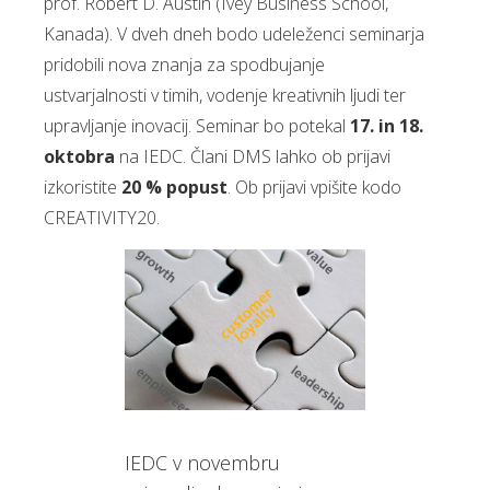
prof. Robert D. Austin (Ivey Business School,
Kanada). V dveh dneh bodo udeleženci seminarja
pridobili nova znanja za spodbujanje
ustvarjalnosti v timih, vodenje kreativnih ljudi ter
upravljanje inovacij. Seminar bo potekal
17. in 18.
oktobra
na IEDC. Člani DMS lahko ob prijavi
izkoristite
20 % popust
. Ob prijavi vpišite kodo
CREATIVITY20.
IEDC v novembru