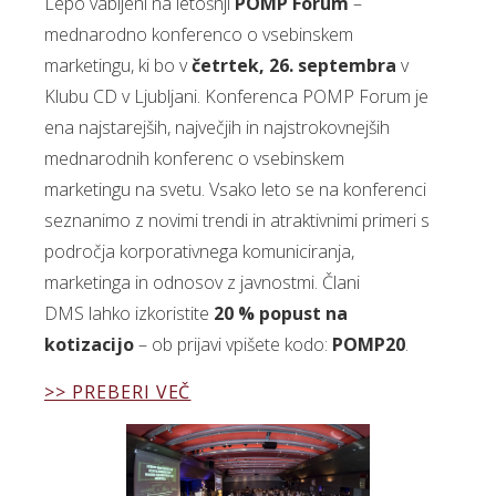
Lepo vabljeni na letošnji
POMP Forum
–
mednarodno konferenco o vsebinskem
marketingu, ki bo v
četrtek, 26. septembra
v
Klubu CD v Ljubljani. Konferenca POMP Forum je
ena najstarejših, največjih in najstrokovnejših
mednarodnih konferenc o vsebinskem
marketingu na svetu. Vsako leto se na konferenci
seznanimo z novimi trendi in atraktivnimi primeri s
področja korporativnega komuniciranja,
marketinga in odnosov z javnostmi. Člani
DMS lahko izkoristite
20 % popust na
kotizacijo
– ob prijavi vpišete kodo:
POMP20
.
>> PREBERI VEČ