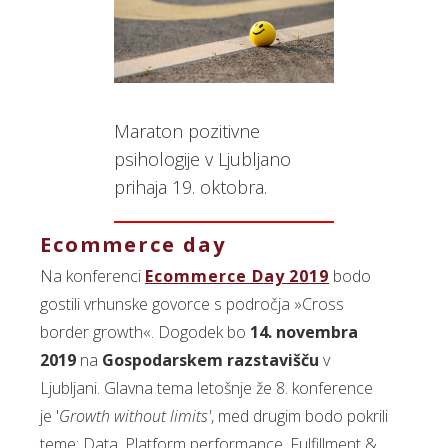
Maraton pozitivne
psihologije v Ljubljano
prihaja 19. oktobra.
Ecommerce day
Na konferenci
Ecommerce Day 2019
bodo
gostili vrhunske govorce s področja »Cross
border growth«. Dogodek bo
14. novembra
2019
na
Gospodarskem razstavišču
v
Ljubljani. Glavna tema letošnje že 8. konference
je '
Growth without limits'
, med drugim bodo pokrili
teme: Data, Platform performance, Fulfillment &