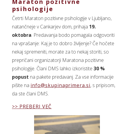
Maraton pozitivne
psihologije
Četrti Maraton pozitivne psihologije v Ljubljano,
natančneje v Cankarjev dom, prihaja
19.
oktobra
. Predavanja bodo pomagala odgovoriti
na vprašanje: Kaj je to dobro življenje? Če hočete
nekaj spremeniti, morate za to nekaj storiti, so
prepričani organizatorji Maratona pozitivne
psihologije. Člani DMS lahko izkoristite
30 %
popust
na pakete predavanj. Za vse informacije
pišite na
info@skupinaprimera.si
, s pripisom,
da ste člani DMS.
>> PREBERI VEČ