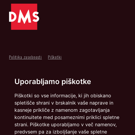
Politika zasebnosti
Piškotki
info@dmslo.si
Uporabljamo piškotke
Društvo za marketing Slovenije - DMS | Dimičeva ulica 13 |
1000 Ljubljana
Piškotki so vse informacije, ki jih obiskano
Načrtovanje in izvedba: Vareo
spletišče shrani v brskalnik vaše naprave in
kasneje prikliče z namenom zagotavljanja
kontinuitete med posameznimi priklici spletne
strani. Piškotke uporabljamo v več namenov,
predvsem pa za izboljšanje vaše spletne