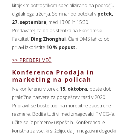
kitajskim potrošnikom specializirano na področju
digitalnega trženja. Seminar bo potekal v
petek,
27. septembra
, med 13:00 in 15:30.
Predavateljica bo asistentka na Ekonomski
Fakulteti
Ding Zhonghui
. Člani DMS lahko ob
prijavi izkoristite
10 % popust.
>> PREBERI VEČ
Konferenca Prodaja in
marketing na policah
Na konferenci v torek,
15. oktobra,
boste dobili
praktične nasvete za pospešitev rasti v 2020.
Pripravili se boste tudi na morebitne zaostrene
razmere. Bodite tudi vi med zmagovalci FMCG-ja,
učite se iz primerov uspešnih. Konferenca je
koristna za vse, ki si želijo, da jih negativni dogodki