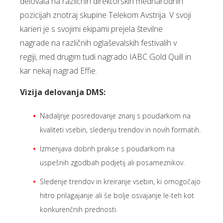
delovala na različnih direktorskih mednarodnih
pozicijah znotraj skupine Telekom Avstrija. V svoji
karieri je s svojimi ekipami prejela številne
nagrade na različnih oglaševalskih festivalih v
regiji, med drugim tudi nagrado IABC Gold Quill in
kar nekaj nagrad Effie.
Vizija delovanja DMS:
Nadaljnje posredovanje znanj s poudarkom na
kvaliteti vsebin, sledenju trendov in novih formatih.
Izmenjava dobrih prakse s poudarkom na
uspešnih zgodbah podjetij ali posameznikov.
Sledenje trendov in kreiranje vsebin, ki omogočajo
hitro prilagajanje ali še bolje osvajanje le-teh kot
konkurenčnih prednosti.