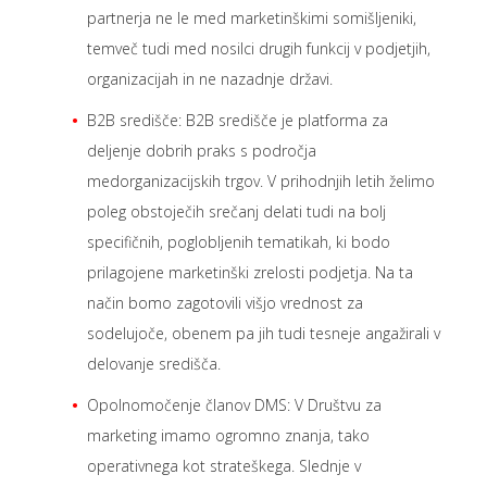
partnerja ne le med marketinškimi somišljeniki,
temveč tudi med nosilci drugih funkcij v podjetjih,
organizacijah in ne nazadnje državi.
B2B središče: B2B središče je platforma za
deljenje dobrih praks s področja
medorganizacijskih trgov. V prihodnjih letih želimo
poleg obstoječih srečanj delati tudi na bolj
specifičnih, poglobljenih tematikah, ki bodo
prilagojene marketinški zrelosti podjetja. Na ta
način bomo zagotovili višjo vrednost za
sodelujoče, obenem pa jih tudi tesneje angažirali v
delovanje središča.
Opolnomočenje članov DMS: V Društvu za
marketing imamo ogromno znanja, tako
operativnega kot strateškega. Slednje v