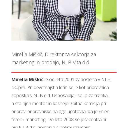
Mirella Miškič, Direktorica sektorja za
marketing in prodajo, NLB Vita d.d.
Mirella Miškič
je od leta 2001 zaposlena v NLB
skupini. Pri devetnajstih letih se je kot pripravnica
zaposlila v NLB d.d. Usposabljali so jo za tržnika,
a sta njen mentor in kasneje izpitna komisija pri
pripravi pripravniške naloge ugotovila, da je »njen
teren« marketing. Do leta 2008 se je v centralni
hiši NLB d.d. pomerila s petimi različnimi