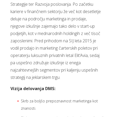
Strategije ter Razvoja poslovanja. Po začetku
kariere v finančnem sektorju že več kot desetletje
deluje na področju marketinga in prodaje,
njegove izkušnje zajemajo tako delo v start-up
podjetjih, kot v mednarodnih holdingih z več tisoč
zaposlenimi. Pred prihodom na SIJ leta 2015 je
vodil prodajo in marketing čarterskih poletov pri
operaterju luksuznih privatnih letal Elit’Avia, sedaj
pa uspešno združuje izkušnje iz enega
najzahtevnejših segmentov pri kaljenju uspešnih
strategij na jeklarskem trgu.
Vizija delovanja DMS:
Skrb za boljšo prepoznavnost marketinga kot
znanosti.