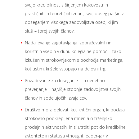
svojo kredibilnost s širjenjem kakovostnih
praktičnih in teoretičnih znanj, svoj doseg pa širi z
doseganjem visokega zadovoljstva oseb, ki jim
služi – torej svojih članov.
Nadaljevanje zagotavljanja izobraževalnih in
koristnih vsebin v duhu kolegialne pomoči - tako
izkušenim strokovnjakom s področja marketinga,
kot tistim, ki šele vstopajo na delovni trg.
Prizadevanje za doseganje – in nenehno
preverjanje – najvišje stopnje zadovoljstva svojih
članov in sodelujočih izvajalcev.
Društvo mora delovati kot kritični organ, ki podaja
strokovno podkrepljena mnenja o trženjsko-
prodajnih aktivnostih, in si utrditi pot do kredibilne
avtoritete in statusa »thought leader-ja« v