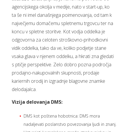
agencijskega okolja v medije, nato v start-up, ko
ta še ni imel današnjega poimenovanja, od tam k
največjemu domačemu spletnemu trgovcu ter na
koncu v spletne storitve. Kot vodja oddelka je
odgovorna za celoten stroškovno-prihodkovni
vidik oddelka, tako da ve, koliko podjetje stane
vsaka glava v njenem oddelku, a hkrati zna gledati
s ptičje perspektive. Zelo dobro pozna področja
prodajno-nakupovalnih skupnosti, prodaje
kariernih orodij in izgradnje blagovne znamke
delodajalca.
Vizija delovanja DMS:
DMS kot poštena hobotnica: DMS mora
nadaljevati poslanstvo povezovanja ljudi in znanj.