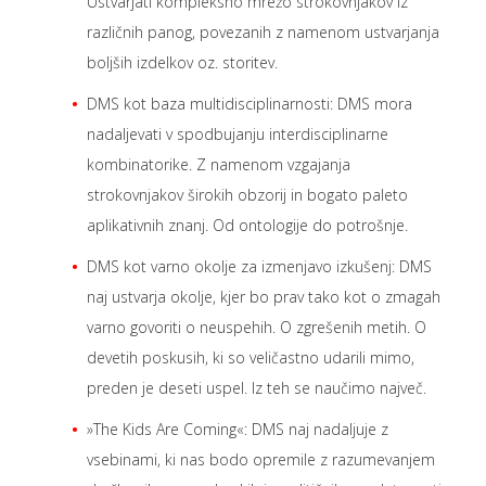
Ustvarjati kompleksno mrežo strokovnjakov iz
različnih panog, povezanih z namenom ustvarjanja
boljših izdelkov oz. storitev.
DMS kot baza multidisciplinarnosti: DMS mora
nadaljevati v spodbujanju interdisciplinarne
kombinatorike. Z namenom vzgajanja
strokovnjakov širokih obzorij in bogato paleto
aplikativnih znanj. Od ontologije do potrošnje.
DMS kot varno okolje za izmenjavo izkušenj: DMS
naj ustvarja okolje, kjer bo prav tako kot o zmagah
varno govoriti o neuspehih. O zgrešenih metih. O
devetih poskusih, ki so veličastno udarili mimo,
preden je deseti uspel. Iz teh se naučimo največ.
»The Kids Are Coming«: DMS naj nadaljuje z
vsebinami, ki nas bodo opremile z razumevanjem