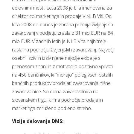
delovnimi mesti. Leta 2008 je bila imenovana za
direktorico marketinga in prodaje v NLB Viti. Od
leta 2008 do danes je zbrana premija življenjskih
zavarovanj v podjetju zrasla z 31 mio EUR na 84
mio EUR. V zadnjih letih je NLB Vita najhitreje
rasla na področju življenjskih zavarovanj. Največji
osebni izziv in izziv njene najožje ekipe je s
prenosom znanj in z motivacijo pozitivno vplivati
na 450 bančnikov, ki “morajo” poleg vseh ostalih
bančnih produktov prodajati zavarovanja hišne
zavarovalnice. So edina zavarovalnica na
slovenskem trgu, ki ima področje prodaje in
marketinga združeno pod eno streho.
Vizija delovanja DMS: