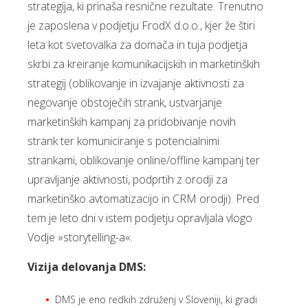
strategija, ki prinaša resnične rezultate. Trenutno
je zaposlena v podjetju FrodX d.o.o., kjer že štiri
leta kot svetovalka za domača in tuja podjetja
skrbi za kreiranje komunikacijskih in marketinških
strategij (oblikovanje in izvajanje aktivnosti za
negovanje obstoječih strank, ustvarjanje
marketinških kampanj za pridobivanje novih
strank ter komuniciranje s potencialnimi
strankami, oblikovanje online/offline kampanj ter
upravljanje aktivnosti, podprtih z orodji za
marketinško avtomatizacijo in CRM orodji). Pred
tem je leto dni v istem podjetju opravljala vlogo
Vodje »storytelling-a«.
Vizija delovanja DMS:
DMS je eno redkih združenj v Sloveniji, ki gradi