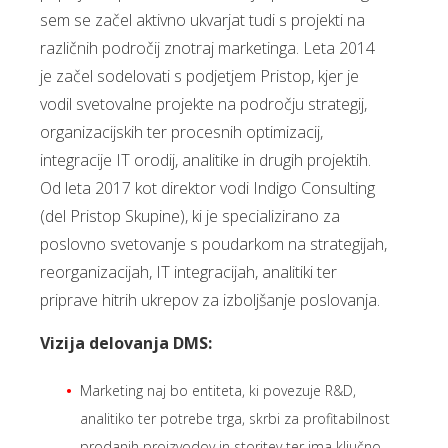
sem se začel aktivno ukvarjat tudi s projekti na
različnih področij znotraj marketinga. Leta 2014
je začel sodelovati s podjetjem Pristop, kjer je
vodil svetovalne projekte na področju strategij,
organizacijskih ter procesnih optimizacij,
integracije IT orodij, analitike in drugih projektih.
Od leta 2017 kot direktor vodi Indigo Consulting
(del Pristop Skupine), ki je specializirano za
poslovno svetovanje s poudarkom na strategijah,
reorganizacijah, IT integracijah, analitiki ter
priprave hitrih ukrepov za izboljšanje poslovanja.
Vizija delovanja DMS:
Marketing naj bo entiteta, ki povezuje R&D,
analitiko ter potrebe trga, skrbi za profitabilnost
prodanih proizvodov in storitev ter ima ključno