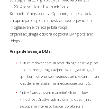
strategije na 25 trgih podjetja. Med letoma 2011
in 2014 je vodila tudi komuniciranje
Kompetenčnega centra Opcomm, kjer je skrbela
za upravljanje spletnih mest, odnose z javnostmi
in oglaševanje, tri leta je bila vodja
organizacijskega odbora dogodka Living bits and
things.
Vizija delovanja DMS:
Kultura radovednosti in rasti: Naloga društva je po
mojem mnenju zagotavljanje »varnega« okolja, ki
spodbuja iskreno radovednost, preizkušanje novih
idej, deljenje izkušenj in medsebojne pomoči.
Širitev članstva izven marketinških oddelkov:
Prihodnost Društva vidim v širjenju obzorij in v
zastopanju interesov kupca, porabnika in