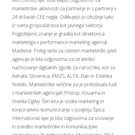
Microsoftu, kjer vodi ekipo, odgovorno za
marketinške aktivnosti za partnerje in s partnerji v
24 državah CEE regije. Odlikujejo jo izkušnje tako
iz sveta gospodarstva kot javnega sektorja.
Poglobljeno znanje je gradila kot direktorica
marketinga v performance marketing agenciji
Madwise. Poleg skrbi za celoten marketinški splet
agencije je bila odgovorna za strateško
načrtovanje digitalnih zgodb za naročnike, kot so
Adriatic Slovenica, AMZS, ALTA, Elan in Estetika
Nobilis. Marketinške veščine pa je pridobivala tudi
v marketinških agencijah Pristop, Vizuarna in
Imelda Ogilvy. Štiri leta je vodila marketing in
korporativno komuniciranje v podjetju Špica
International, kjer je bila odgovorna za snovanje
in izvedbo marketinške in komunikacijske