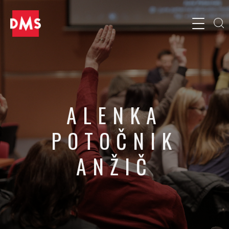
ALENKA
POTOČNIK
ANŽIČ
Direktorica marketinga, Hisense Europe