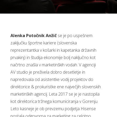
Alenka Potočnik Anžič
se je po uspešnem
zaključku športne kariere (slovenska
reprezentantka v košarki in kapetanka državnih
prvakinj) in študija ekonomije bolj naključno kot
načrtno znašla v marketinških vodah. V agenciji
AV studio je preživela dobro desetletje in
napredovala od asistentke vodij projektov do
direktorice & prokuristke ene največjih slovenskih
marketinških agencij. Leta 2017 se je je nastopila
kot direktorica tržnega komuniciranja v Gorenju.
Leto kasneje je ob prevzemu podjetja Hisense
postala odgovorna za marketing za celotno