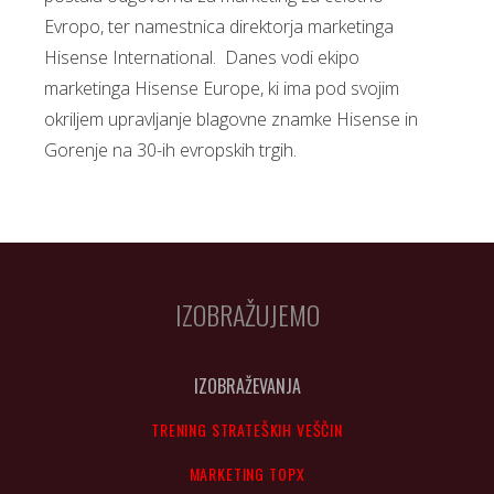
Evropo, ter namestnica direktorja marketinga
Hisense International. Danes vodi ekipo
marketinga Hisense Europe, ki ima pod svojim
okriljem upravljanje blagovne znamke Hisense in
Gorenje na 30-ih evropskih trgih.
IZOBRAŽUJEMO
IZOBRAŽEVANJA
TRENING STRATEŠKIH VEŠČIN
MARKETING TOPX