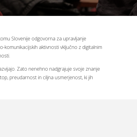
lekomu Slovenije odgovorna za upravljanje
o-komunikacijskih aktivnosti vključno z digitalnim
osti.
zvijajo. Zato nenehno nadgrajuje svoje znanje
stop, preudarnost in ciljna usmerjenost, ki jih