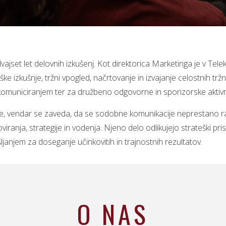
vajset let delovnih izkušenj. Kot direktorica Marketinga je v Te
e izkušnje, tržni vpogled, načrtovanje in izvajanje celostnih tržn
komuniciranjem ter za družbeno odgovorne in sponzorske aktivn
je, vendar se zaveda, da se sodobne komunikacije neprestano ra
oviranja, strategije in vodenja. Njeno delo odlikujejo strateški pri
ljanjem za doseganje učinkovitih in trajnostnih rezultatov.
O NAS