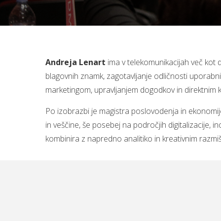
Andreja Lenart
ima v telekomunikacijah več kot d
blagovnih znamk, zagotavljanje odličnosti uporabnišk
marketingom, upravljanjem dogodkov in direktnim 
Po izobrazbi je magistra poslovodenja in ekonomi
in veščine, še posebej na področjih digitalizacije, in
kombinira z napredno analitiko in kreativnim razmiš