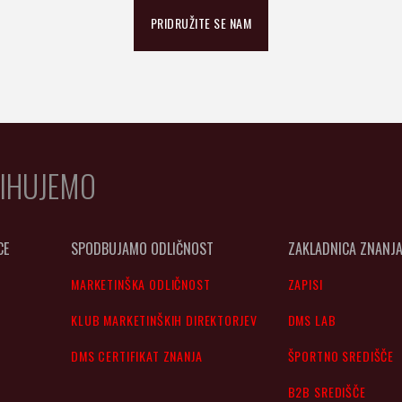
PRIDRUŽITE SE NAM
IHUJEMO
CE
SPODBUJAMO ODLIČNOST
ZAKLADNICA ZNANJ
MARKETINŠKA ODLIČNOST
ZAPISI
KLUB MARKETINŠKIH DIREKTORJEV
DMS LAB
DMS CERTIFIKAT ZNANJA
ŠPORTNO SREDIŠČE
B2B SREDIŠČE