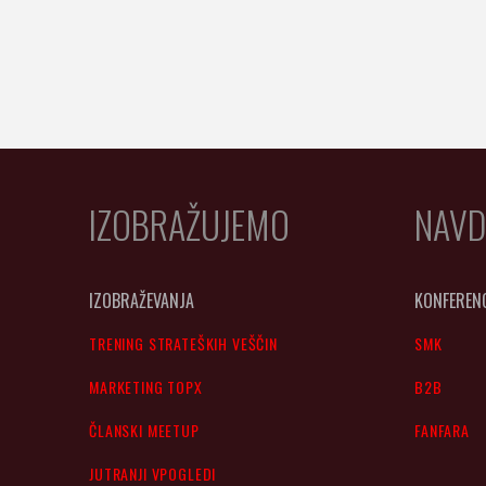
IZOBRAŽUJEMO
NAVD
IZOBRAŽEVANJA
KONFEREN
TRENING STRATEŠKIH VEŠČIN
SMK
MARKETING TOPX
B2B
ČLANSKI MEETUP
FANFARA
JUTRANJI VPOGLEDI