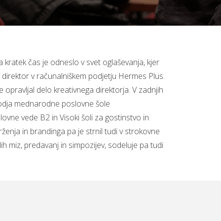
a kratek čas je odneslo v svet oglaševanja, kjer
ški direktor v računalniškem podjetju Hermes Plus.
opravljal delo kreativnega direktorja. V zadnjih
i vodja mednarodne poslovne šole
lovne vede B2 in Visoki šoli za gostinstvo in
trženja in brandinga pa je strnil tudi v strokovne
h miz, predavanj in simpozijev, sodeluje pa tudi