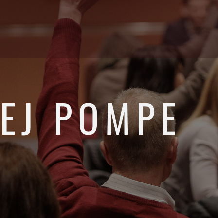
EJ POMPE
ustanovi BrandBusinessSchool ter partner in strateški svetovalec v age