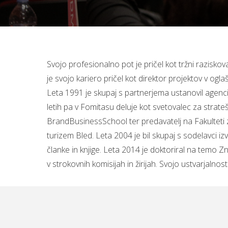
Svojo profesionalno pot je pričel kot tržni raziskov
je svojo kariero pričel kot direktor projektov v ogl
Leta 1991 je skupaj s partnerjema ustanovil agencij
letih pa v Fomitasu deluje kot svetovalec za strat
BrandBusinessSchool ter predavatelj na Fakulteti za 
turizem Bled. Leta 2004 je bil skupaj s sodelavci izv
članke in knjige. Leta 2014 je doktoriral na temo Z
v strokovnih komisijah in žirijah. Svojo ustvarjalnos