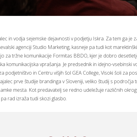
alec in vodja sejemske dejavnosti v podjetju Iskra. Za tem ga je z
aševalski agenciji Studio Marketing, kasneje pa tudi kot marektin
o za tržne komunikacije Formitas BBDO, kjer je dobro desetletje 
eška komunikacijska vprašanja. Je predsednik in idejno-vsebinsk
podjetništvo in Centru višjih šol GEA College, Visoki šoli za pos
ajalec prve študije brandinga v Sloveniji, veliko študij s področja 
namke mesta. Kot predavatelj se redno udeležuje različnih okrogli
t pa rad izraža tudi skozi glasbo.