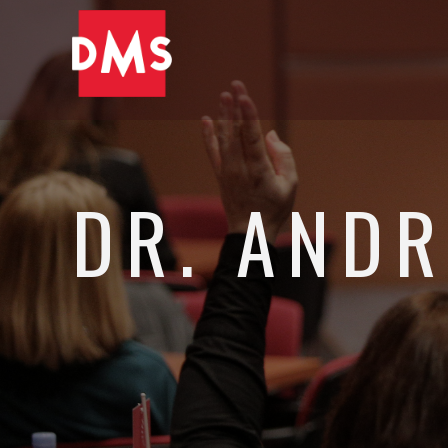
DR. ANDR
Direktor FEBBS Ljubljana, programski vodja in svetovalec v 