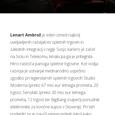
Lenart Ambrož
je eden izmed najbolj
uveljavljenih razvijalcev spletnih trgovin in
zalednih integracij v regiji. Svojo kariero je začel
na Siolu in Telekomu, kmalu pa ga je pritegnila
hitro-rastoča panoga spletne trgovine. Kot vodja
razvoja je ustvarjal mednarodno uspešno
zgodbo pri legendarnih spletnih trgovcih Studio
Moderna (preko 67 mio eur letnega prometa, 20
trgov), Sensilab (preko 30 mio eur letnega
prometa, 12 trgov) ter BigBang (največji ponudnik
elektronike za končne kupce v Sloveniji). Pri teh
podjetjih se je naučil neprecenljivih lekcij kako