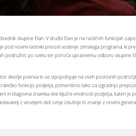
edsednik skupine Elan. V družbi Elan je na različnih funkcijah zap
 je pod novimi lastniki prevzel vodenje zimskega programa, ki pr
enih podružnic po svetu ter poroča upravnemu odboru skupine Ela
or divizije pokriva in se izpopolnjuje na vseh poslovnih področji
trateško funkcijo podjetja, pomembno tako za izgradnjo prepoz
ni in blagovna znamka dve ključni vrednosti podjetja, kateri je p
davatelj z veseljem deli svoje izkušnje in znanje z novimi generac