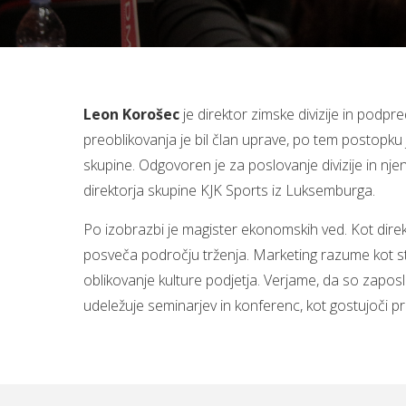
Leon Korošec
je direktor zimske divizije in podpr
preoblikovanja je bil član uprave, po tem postopku
skupine. Odgovoren je za poslovanje divizije in nj
direktorja skupine KJK Sports iz Luksemburga.
Po izobrazbi je magister ekonomskih ved. Kot direkt
posveča področju trženja. Marketing razume kot s
oblikovanje kulture podjetja. Verjame, da so zaposle
udeležuje seminarjev in konferenc, kot gostujoči pre