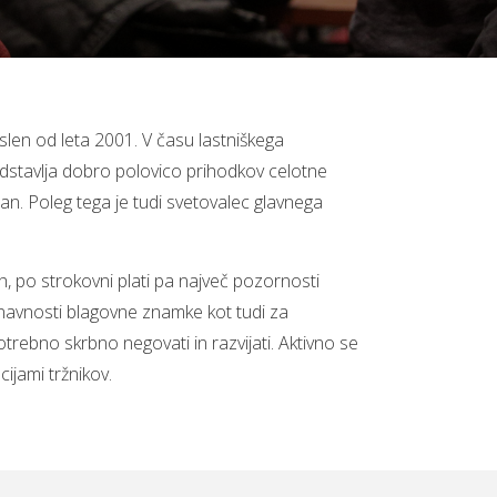
oslen od leta 2001. V času lastniškega
edstavlja dobro polovico prihodkov celotne
n. Poleg tega je tudi svetovalec glavnega
h, po strokovni plati pa največ pozornosti
navnosti blagovne znamke kot tudi za
otrebno skrbno negovati in razvijati. Aktivno se
ijami tržnikov.