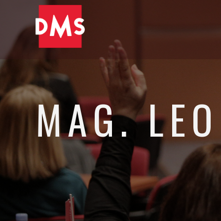
MAG. LE
Direktor zimske divizije in podpredsednik skupine Elan