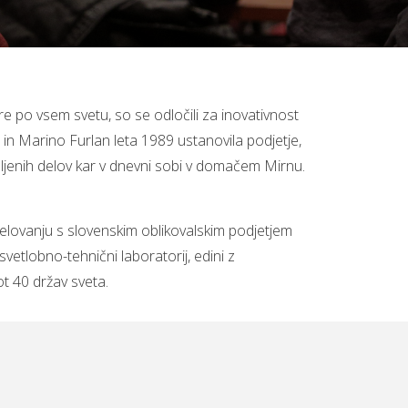
tore po vsem svetu, so se odločili za inovativnost
in Marino Furlan leta 1989 ustanovila podjetje,
kupljenih delov kar v dnevni sobi v domačem Mirnu.
odelovanju s slovenskim oblikovalskim podjetjem
vetlobno-tehnični laboratorij, edini z
t 40 držav sveta.