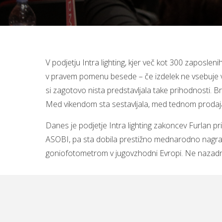
V podjetju Intra lighting, kjer več kot 300 zaposleni
v pravem pomenu besede – če izdelek ne vsebuje vs
si zagotovo nista predstavljala take prihodnosti. Br
Med vikendom sta sestavljala, med tednom prodaja
Danes je podjetje Intra lighting zakoncev Furlan pr
ASOBI, pa sta dobila prestižno mednarodno nagrado a
goniofotometrom v jugovzhodni Evropi. Ne nazadnje