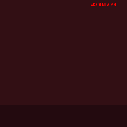
AKADEMIJA MM
info@dmslo.si