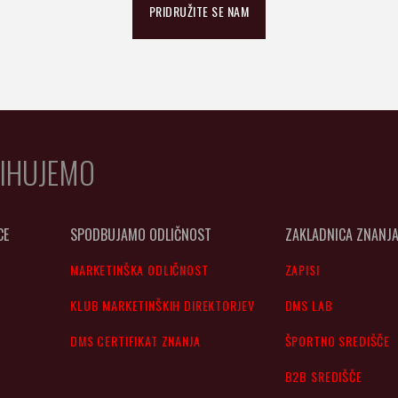
PRIDRUŽITE SE NAM
IHUJEMO
CE
SPODBUJAMO ODLIČNOST
ZAKLADNICA ZNANJ
MARKETINŠKA ODLIČNOST
ZAPISI
KLUB MARKETINŠKIH DIREKTORJEV
DMS LAB
DMS CERTIFIKAT ZNANJA
ŠPORTNO SREDIŠČE
B2B SREDIŠČE