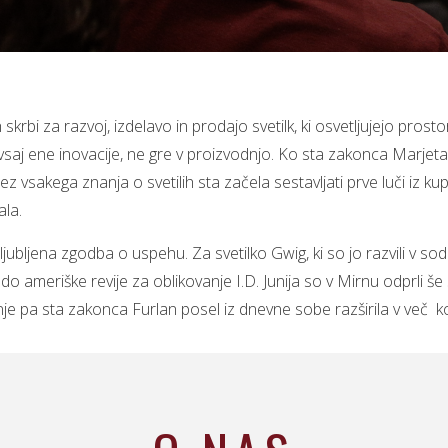
h skrbi za razvoj, izdelavo in prodajo svetilk, ki osvetljujejo pros
aj ene inovacije, ne gre v proizvodnjo. Ko sta zakonca Marjeta 
ez vsakega znanja o svetilih sta začela sestavljati prve luči iz 
la.
iljubljena zgodba o uspehu. Za svetilko Gwig, ki so jo razvili v s
meriške revije za oblikovanje I.D. Junija so v Mirnu odprli še s
 pa sta zakonca Furlan posel iz dnevne sobe razširila v več ko