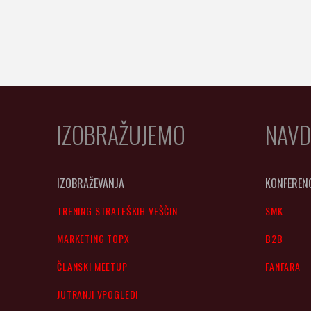
IZOBRAŽUJEMO
NAVD
IZOBRAŽEVANJA
KONFEREN
TRENING STRATEŠKIH VEŠČIN
SMK
MARKETING TOPX
B2B
ČLANSKI MEETUP
FANFARA
JUTRANJI VPOGLEDI