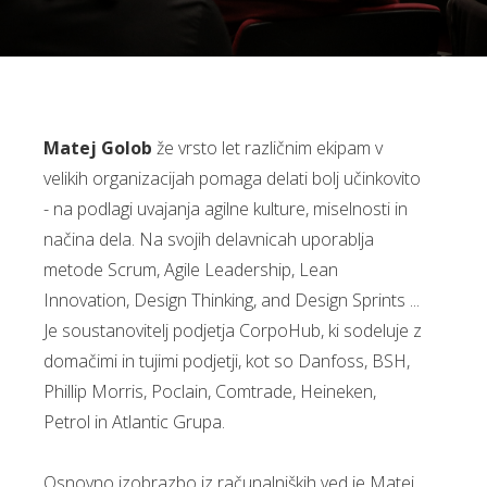
Matej Golob
že vrsto let različnim ekipam v
velikih organizacijah pomaga delati bolj učinkovito
- na podlagi uvajanja agilne kulture, miselnosti in
načina dela. Na svojih delavnicah uporablja
metode Scrum, Agile Leadership, Lean
Innovation, Design Thinking, and Design Sprints ...
Je soustanovitelj podjetja CorpoHub, ki sodeluje z
domačimi in tujimi podjetji, kot so Danfoss, BSH,
Phillip Morris, Poclain, Comtrade, Heineken,
Petrol in Atlantic Grupa.
Osnovno izobrazbo iz računalniških ved je Matej