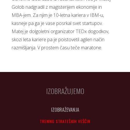
Golob nadgradil z magisterijem ekonomije in
MBA-jem. Za njim je 10-letna kariera v IBM-u,
kasneje pa ga je vase posrkal svet startupov.
Matej je dolgoletni organizator TEDx dogodkov,
skozi leta kariere pa je poistovetil agilen način
razmišljanja. V prostem času teče maratone.
IZOBRAŽUJEMO
IZOBRAŽEVANJA
TRENING STRATEŠKIH VEŠČIN