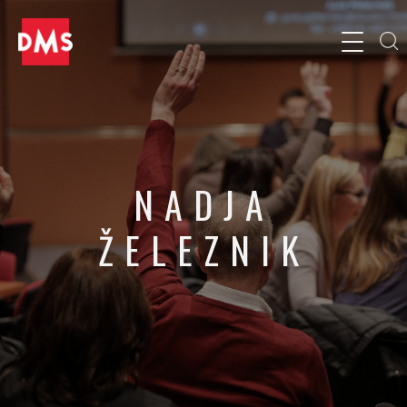
NADJA
ŽELEZNIK
Vodja službe za cenovne promocije (Mercator)