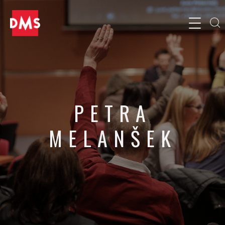
PETRA
MELANŠEK
Direktorica in solastnica podjetja, Vivapen