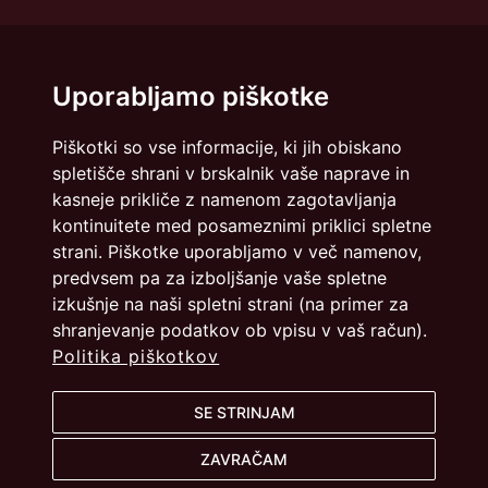
Uporabljamo piškotke
Piškotki so vse informacije, ki jih obiskano
spletišče shrani v brskalnik vaše naprave in
kasneje prikliče z namenom zagotavljanja
kontinuitete med posameznimi priklici spletne
strani. Piškotke uporabljamo v več namenov,
predvsem pa za izboljšanje vaše spletne
izkušnje na naši spletni strani (na primer za
shranjevanje podatkov ob vpisu v vaš račun).
Politika piškotkov
Politika zasebnosti
Piškotki
SE STRINJAM
info@dmslo.si
ZAVRAČAM
Društvo za marketing Slovenije - DMS | Dimičeva ulica 13 |