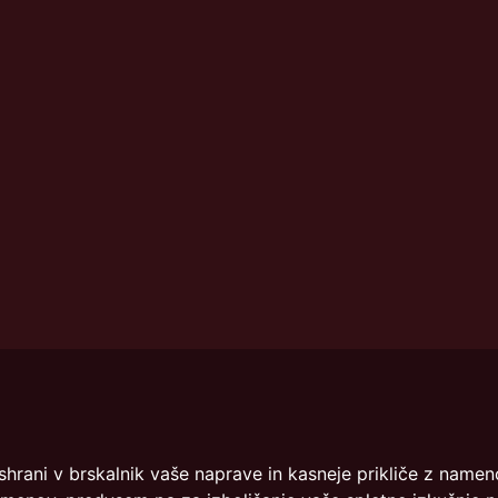
info@dmslo.si
če shrani v brskalnik vaše naprave in kasneje prikliče z na
Društvo za marketing Slovenije 