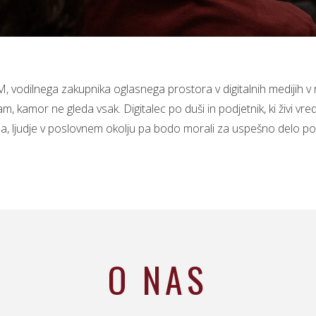
, vodilnega zakupnika oglasnega prostora v digitalnih medijih v reg
 kamor ne gleda vsak. Digitalec po duši in podjetnik, ki živi vre
lna, ljudje v poslovnem okolju pa bodo morali za uspešno delo p
O NAS