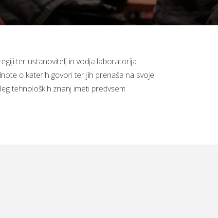
iji ter ustanovitelj in vodja laboratorija
dnote o katerih govori ter jih prenaša na svoje
oleg tehnoloških znanj imeti predvsem