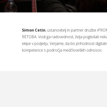
Simon Cetin
, ustanovitelj in partner družbe iPROM
RETOBA. Vodi ga radovednost, želja pogledati nekam,
ekipe v podjetju. Verjame, da bo prihodnost digita
kompetence s področja medčloveških odnosov.