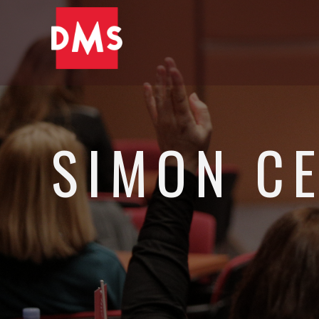
SIMON CE
Ustanovitelj in partner družbe iPROM ter ustanovitelj in vo