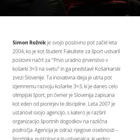
Simon Rožnik
je svojo poslovno pot začel leta
2004, ko je kot študent Fakultete za šport ustvaril
poslovni načrt za "Prvo uradno prvenstvo v
košarki 3×3 na svetu" in ga predstavil Košarkarski
zvezi Slovenije. Ta inovativna ideja je utrla pot
izjemnemu razvoju košarke 3×3, ki je danes celo
olimpijski šport, pri čemer je Slovenija zapisana
kot eden od pionirjev te discipline. Leta 2007 je
ustanovil svojo agencijo, s katero je razširil
organizacijo športnih dogodkov na različna
področja. Agencija je odraz njegove osebnosti –
športnika, pustolovca in ustvarjalca, ki vedno