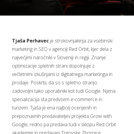
Tjaša Perhavec
je strokovnjakinja za vsebinski
marketing in SEO v agenciji Red Orbit, kjer dela z
največjimi naročniki v Sloveniji in regiji. Znanje
optimizacije spletnih strani dopolnjuje z
večletnimi izkušnjami iz digitalnega marketinga in
prodaje. Poskrbi, da so s spletno stranjo
zadovoljni tako uporabniki kot tudi Google. Njena
specializacija sta predvsem e-commerce in
turizem. Tjaša je ena najbolj ocenjenih in
prepoznavnih predavateljev projekta Grow with
Google, redno pa predava tudi v sklopu Red Orbit
akademije in predavanj Trgovske Zbornice