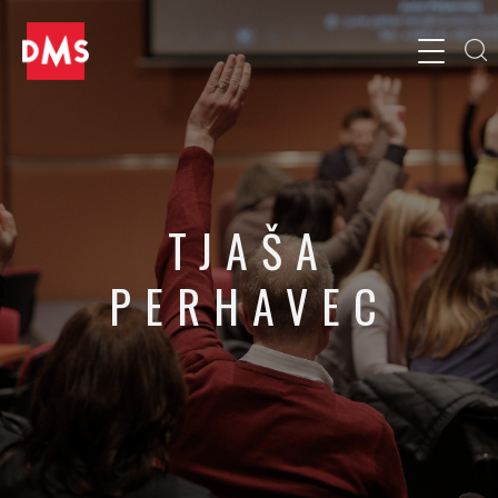
TJAŠA
PERHAVEC
Strokovnjakinja za vsebinski marketing