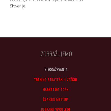
Slovenije.
IZOBRAŽUJEMO
IZOBRAŽEVANJA
TRENING STRATEŠKIH VEŠČIN
MARKETING TOPX
ČLANSKI MEETUP
JUTRANJI VPOGLEDI