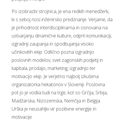
Po izobrazbi strojnica, je ena redkih menedžerk,
ki s seboj nosi inženirsko predznanje. Verjame, da
je prihodnost interdisciplinarna in osnovana na
ustvarjanju dinamične kulture, odprti komunikaciji,
izgradnji zaupanja in spodbujanja visoko
učinkovitih ekip. Odlično pozna izgradnjo
poslovnih modelov, svet zagonskih podjetij in
kapitala, prodajo, marketing, izgradnjo ter
motivacijo ekip. Je verjetno najbolj izkušena
organizatorka hekatonov v Sloveniji. Poslovna
pot jo je vodila tudi na trge, kot so Grčija, Srbija,
Madžarska, Nizozemska, Nemčija in Belgija.
Urška je neusahljiv vir pozitivne energije in
motivacije.