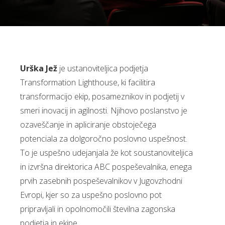
Urška Jež
je ustanoviteljica podjetja
Transformation Lighthouse, ki facilitira
transformacijo ekip, posameznikov in podjetij v
smeri inovacij in agilnosti. Njihovo poslanstvo je
ozaveščanje in apliciranje obstoječega
potenciala za dolgoročno poslovno uspešnost.
To je uspešno udejanjala že kot soustanoviteljica
in izvršna direktorica ABC pospeševalnika, enega
prvih zasebnih pospeševalnikov v Jugovzhodni
Evropi, kjer so za uspešno poslovno pot
pripravljali in opolnomočili številna zagonska
podjetja in ekipe.