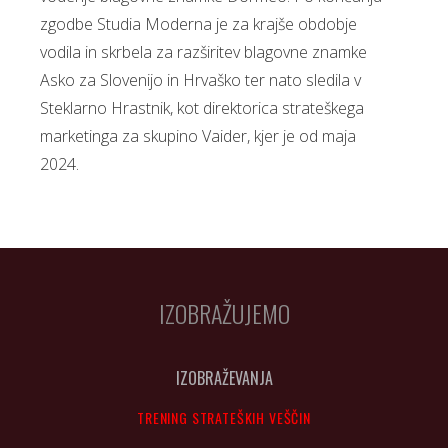
zgodbe Studia Moderna je za krajše obdobje
vodila in skrbela za razširitev blagovne znamke
Asko za Slovenijo in Hrvaško ter nato sledila v
Steklarno Hrastnik, kot direktorica strateškega
marketinga za skupino Vaider, kjer je od maja
2024.
IZOBRAŽUJEMO
IZOBRAŽEVANJA
TRENING STRATEŠKIH VEŠČIN