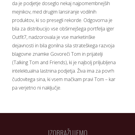
da je podjetje doseglo nekaj najpomembnejših
mejnikov, med drugim lansiranje vodilnih
produktov, ki so presegli rekorde. Odgovorna je
bila za distribucijo vse obširnejšega portfelja iger
Outfit7, nadzorovala je vse marketinške
dejavnosti in bila gonilna sila strateškega razvoja
blagovne znamke Govoreči Tom in prijatelji
(Talking Tom and Friends), ki je najbolj priljubljena
intelektualna lastnina podjetja. Živa ima za povrh
čudovitega sina, ki vsem mačkam pravi Tom – kar
pa verjetno ni naključje.
IZOBRAŽUJEMO