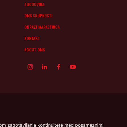
ZGODOVINA
DMS SKUPNOSTI
OBRAZI MARKETINGA
KONTAKT
ABOUT DMS
menom zagotavljanja kontinuitete med posameznimi
- DMS | Dimičeva ulica 13 | 1000 Ljubljana