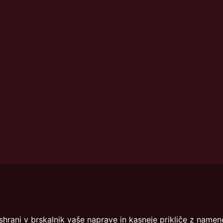
info@dmslo.si
če shrani v brskalnik vaše naprave in kasneje prikliče z na
Društvo za marketing Slovenije 