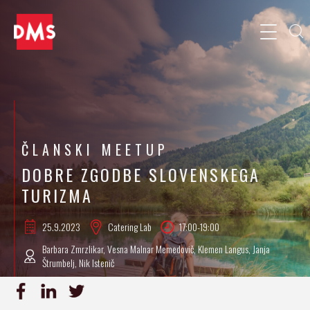
ČLANSKI MEETUP
DOBRE ZGODBE SLOVENSKEGA
TURIZMA
25.9.
2023
Catering Lab
17:00-19:00
Barbara Zmrzlikar, Vesna Malnar Memedovič, Klemen Langus, Janja
Štrumbelj, Nik Istenič
PRIJAVA