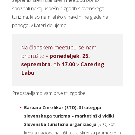
septembrskem članskem meetupu bomo
spoznali nekaj uspešnih zgodb slovenskega
turizma, ki so nam lahko v navdih, ne glede na
panogo, v kateri delujemo.
Na članskem meetupu se nam
pridružite v
ponedeljek
,
25.
septembra
, ob
17.00
v
Catering
Labu
.
Predstavljamo vam prve tri zgodbe.
Barbara Zmrzlikar (STO): Strategija
slovenskega turizma – marketinški vidiki
Slovenska turistična organizacija
(STO) kot
krovna nacionalna inštitucija skrbi za promocijo in