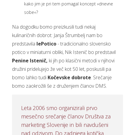
kako jim je pri tem pomagal koncept »dnevne
sobe«?
Na dogodku bomo preizkusili tudi nekaj
kulinaričnih dobrot: Janja Štrumbelj nam bo
predstavila
lePotico
- tradicionalno slovensko
potico v miniaturni obliki, Nik Istenič bo predstavil
Penine Istenič,
ki jih po klasični metodi v njihovi
družini pridelujejo že več kot 50 let, poskusili pa
bomo lahko tudi
Kočevske dobrote
. Srečanje
bomo zaokrožili še z druženjem članov DMS.
Leta 2006 smo organizirali prvo
mesečno srečanje članov Društva za
marketing Slovenije in bili navdušeni
nad odzivom. Do zadnjega kotička