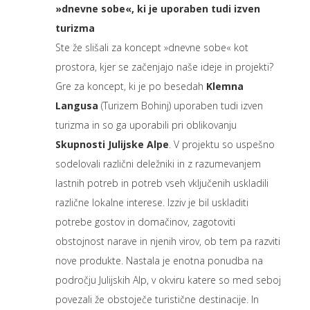
»dnevne sobe«, ki je uporaben tudi izven
turizma
Ste že slišali za koncept »dnevne sobe« kot
prostora, kjer se začenjajo naše ideje in projekti?
Gre za koncept, ki je po besedah
Klemna
Langusa
(Turizem Bohinj) uporaben tudi izven
turizma in so ga uporabili pri oblikovanju
Skupnosti Julijske Alpe
. V projektu so uspešno
sodelovali različni deležniki in z razumevanjem
lastnih potreb in potreb vseh vključenih uskladili
različne lokalne interese. Izziv je bil uskladiti
potrebe gostov in domačinov, zagotoviti
obstojnost narave in njenih virov, ob tem pa razviti
nove produkte. Nastala je enotna ponudba na
področju Julijskih Alp, v okviru katere so med seboj
povezali že obstoječe turistične destinacije. In