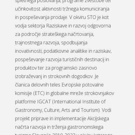
spletnega poslovanja, programe zvestobe ter
učinkovitost aktivnosti tržnega komuniciranja
in pospeševanja prodaje. V okviru STO je kot
vodja sektorja Raziskave in razvoj odgovorna
za področje strateškega načrtovanja,
trajnostnega razvoja, spodbujanja
inovativnosti, podatkovne analitike in raziskav,
pospeševanje razvoja turističnih destinacij in
produktov ter za programsko zasnovo
izobraževanj in strokovnih dogodkov. Je
članica delovnih teles Evropske potovalne
komisije (ETC) in globalne mreže strokovnjakov
platforme IGCAT (International Institute of
Gastronomy, Culture, Arts and Tourism). Vodi
projekt priprave in implementacije Akcijskega
načrta razvoja in trženja gastronomskega