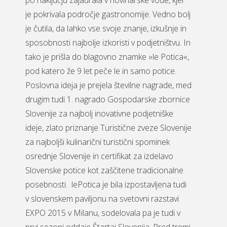
po naključju zajadrala v novinarske vode, kjer
je pokrivala področje gastronomije. Vedno bolj
je čutila, da lahko vse svoje znanje, izkušnje in
sposobnosti najbolje izkoristi v podjetništvu. In
tako je prišla do blagovno znamke »le Potica«,
pod katero že 9 let peče le in samo potice.
Poslovna ideja je prejela številne nagrade, med
drugim tudi 1. nagrado Gospodarske zbornice
Slovenije za najbolj inovativne podjetniške
ideje, zlato priznanje Turistične zveze Slovenije
za najboljši kulinarični turistični spominek
osrednje Slovenije in certifikat za izdelavo
Slovenske potice kot zaščitene tradicionalne
posebnosti. lePotica je bila izpostavljena tudi
v slovenskem paviljonu na svetovni razstavi
EXPO 2015 v Milanu, sodelovala pa je tudi v