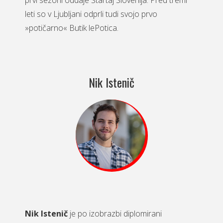
prvi sezoni oddaje Štartaj Slovenija. Pred tremi
leti so v Ljubljani odprli tudi svojo prvo
»potičarno« Butik lePotica.
Nik Istenič
Nik Istenič
je po izobrazbi diplomirani