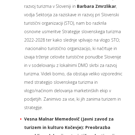
razvoj turizma v Sloveniji in
Barbara Zmrzlikar
,
vodja Sektorja za raziskave in razvoj pri Slovenski
turistični organizaciji (STO), nam bo razkrila
osnovne usmeritve Strategije slovenskega turizma
2022-2028 ter kako slednje vplivajo na vlogo STO;
nacionalno turistično organizacijo, ki načrtuje in
izvaja trženje celovite turistične ponudbe Slovenije
in v sodelovanju z lokalnimi DMO skrbi za razvoj
turizma. Videli bomo, da obstaja veliko vzporednic
med strategijo slovenskega turizma in
vlogo/načinom delovanja marketinških ekip v
podjetjih. Zanimivo za vse, ki jih zanima turizem in
strategije.
Vesna Malnar Memedovič (Javni zavod za
turizem in kulturo Kočevje): Preobrazba