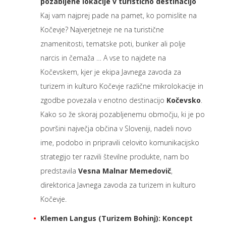
pozabljene lokacije v turistično destinacijo
Kaj vam najprej pade na pamet, ko pomislite na
Kočevje? Najverjetneje ne na turistične
znamenitosti, tematske poti, bunker ali polje
narcis in čemaža … A vse to najdete na
Kočevskem, kjer je ekipa Javnega zavoda za
turizem in kulturo Kočevje različne mikrolokacije in
zgodbe povezala v enotno destinacijo
Kočevsko
.
Kako so že skoraj pozabljenemu območju, ki je po
površini največja občina v Sloveniji, nadeli novo
ime, podobo in pripravili celovito komunikacijsko
strategijo ter razvili številne produkte, nam bo
predstavila
Vesna Malnar Memedovič
,
direktorica Javnega zavoda za turizem in kulturo
Kočevje.
Klemen Langus (Turizem Bohinj): Koncept