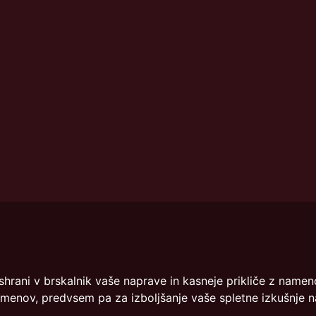
info@dmslo.si
če shrani v brskalnik vaše naprave in kasneje prikliče z na
Društvo za marketing Slovenije 
amenov, predvsem pa za izboljšanje vaše spletne izkušnje na