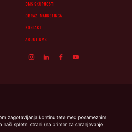
DMS SKUPNOSTI
OBRAZI MARKETINGA
KONTAKT
ABOUT DMS
menom zagotavljanja kontinuitete med posameznimi
- DMS | Dimičeva ulica 13 | 1000 Ljubljana
 naši spletni strani (na primer za shranjevanje