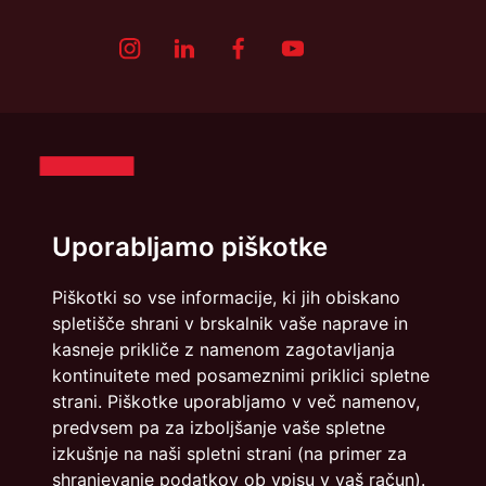
Uporabljamo piškotke
Piškotki so vse informacije, ki jih obiskano
spletišče shrani v brskalnik vaše naprave in
Politika zasebnosti
Piškotki
kasneje prikliče z namenom zagotavljanja
kontinuitete med posameznimi priklici spletne
strani. Piškotke uporabljamo v več namenov,
info@dmslo.si
predvsem pa za izboljšanje vaše spletne
Društvo za marketing Slovenije - DMS | Dimičeva ulica 13 |
izkušnje na naši spletni strani (na primer za
1000 Ljubljana
shranjevanje podatkov ob vpisu v vaš račun).