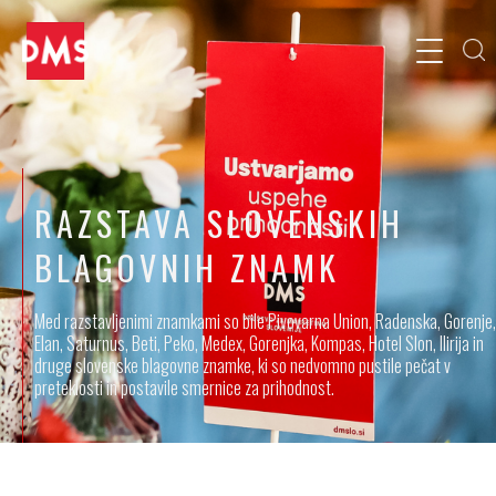
RAZSTAVA SLOVENSKIH
BLAGOVNIH ZNAMK
Med razstavljenimi znamkami so bile Pivovarna Union, Radenska, Gorenje,
Elan, Saturnus, Beti, Peko, Medex, Gorenjka, Kompas, Hotel Slon, Ilirija in
druge slovenske blagovne znamke, ki so nedvomno pustile pečat v
preteklosti in postavile smernice za prihodnost.