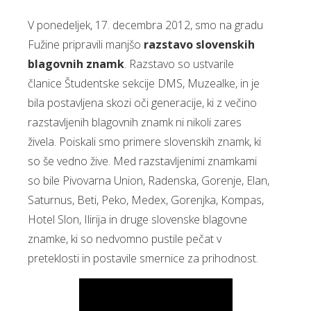
V ponedeljek, 17. decembra 2012, smo na gradu
Fužine pripravili manjšo
razstavo slovenskih
blagovnih znamk
. Razstavo so ustvarile
članice Študentske sekcije DMS, Muzealke, in je
bila postavljena skozi oči generacije, ki z večino
razstavljenih blagovnih znamk ni nikoli zares
živela. Poiskali smo primere slovenskih znamk, ki
so še vedno žive. Med razstavljenimi znamkami
so bile Pivovarna Union, Radenska, Gorenje, Elan,
Saturnus, Beti, Peko, Medex, Gorenjka, Kompas,
Hotel Slon, Ilirija in druge slovenske blagovne
znamke, ki so nedvomno pustile pečat v
preteklosti in postavile smernice za prihodnost.