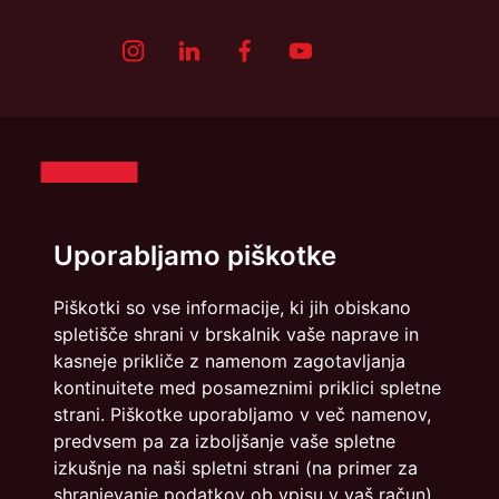
Uporabljamo piškotke
Piškotki so vse informacije, ki jih obiskano
spletišče shrani v brskalnik vaše naprave in
Politika zasebnosti
Piškotki
kasneje prikliče z namenom zagotavljanja
kontinuitete med posameznimi priklici spletne
info@dmslo.si
strani. Piškotke uporabljamo v več namenov,
predvsem pa za izboljšanje vaše spletne
Društvo za marketing Slovenije - DMS | Dimičeva ulica 13 |
izkušnje na naši spletni strani (na primer za
1000 Ljubljana
shranjevanje podatkov ob vpisu v vaš račun).