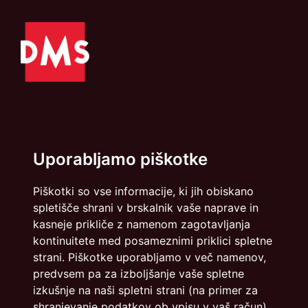
Politika zasebnosti
Piškotki
Uporabljamo piškotke
info@dmslo.si
Piškotki so vse informacije, ki jih obiskano
Društvo za marketing Slovenije - DMS | Dimičeva ulica 13 |
spletišče shrani v brskalnik vaše naprave in
1000 Ljubljana
kasneje prikliče z namenom zagotavljanja
Načrtovanje in izvedba: Vareo
kontinuitete med posameznimi priklici spletne
strani. Piškotke uporabljamo v več namenov,
predvsem pa za izboljšanje vaše spletne
izkušnje na naši spletni strani (na primer za
shranjevanje podatkov ob vpisu v vaš račun).