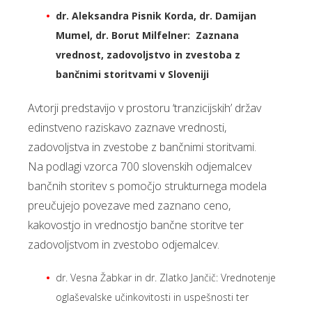
dr. Aleksandra Pisnik Korda, dr. Damijan
Mumel, dr. Borut Milfelner: Zaznana
vrednost, zadovoljstvo in zvestoba z
bančnimi storitvami v Sloveniji
Avtorji predstavijo v prostoru ‘tranzicijskih’ držav
edinstveno raziskavo zaznave vrednosti,
zadovoljstva in zvestobe z bančnimi storitvami.
Na podlagi vzorca 700 slovenskih odjemalcev
bančnih storitev s pomočjo strukturnega modela
preučujejo povezave med zaznano ceno,
kakovostjo in vrednostjo bančne storitve ter
zadovoljstvom in zvestobo odjemalcev.
dr. Vesna Žabkar in dr. Zlatko Jančič: Vrednotenje
oglaševalske učinkovitosti in uspešnosti ter