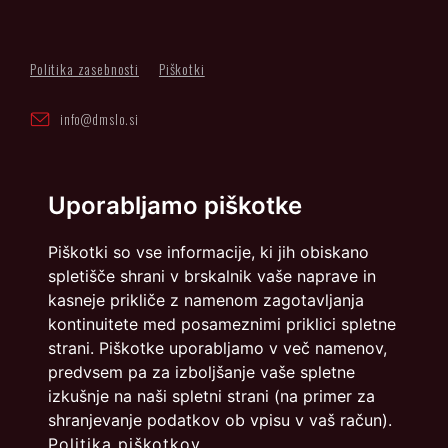
Politika zasebnosti
Piškotki
info@dmslo.si
Društvo za marketing Slovenije - DMS | Dimičeva ulica 13 |
1000 Ljubljana
Uporabljamo piškotke
Načrtovanje in izvedba: Vareo
Piškotki so vse informacije, ki jih obiskano
spletišče shrani v brskalnik vaše naprave in
kasneje prikliče z namenom zagotavljanja
kontinuitete med posameznimi priklici spletne
strani. Piškotke uporabljamo v več namenov,
predvsem pa za izboljšanje vaše spletne
izkušnje na naši spletni strani (na primer za
shranjevanje podatkov ob vpisu v vaš račun).
Politika piškotkov