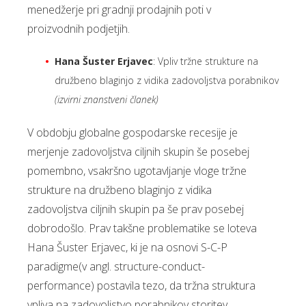
menedžerje pri gradnji prodajnih poti v
proizvodnih podjetjih.
Hana Šuster Erjavec
: Vpliv tržne strukture na
družbeno blaginjo z vidika zadovoljstva porabnikov
(izvirni znanstveni članek)
V obdobju globalne gospodarske recesije je
merjenje zadovoljstva ciljnih skupin še posebej
pomembno, vsakršno ugotavljanje vloge tržne
strukture na družbeno blaginjo z vidika
zadovoljstva ciljnih skupin pa še prav posebej
dobrodošlo. Prav takšne problematike se loteva
Hana Šuster Erjavec, ki je na osnovi S-C-P
paradigme(v angl. structure-conduct-
performance) postavila tezo, da tržna struktura
vpliva na zadovoljstvo porabnikov storitev.