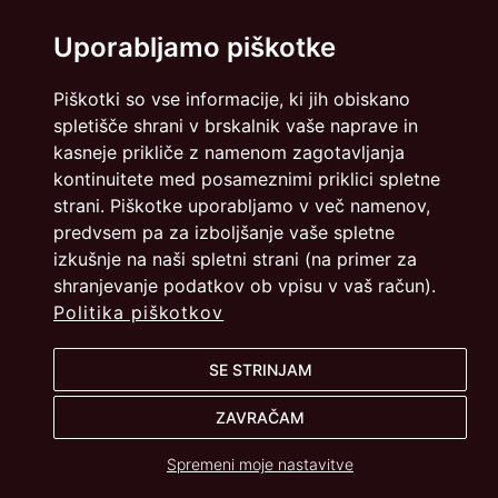
info@dmslo.si
Uporabljamo piškotke
Društvo za marketing Slovenije - DMS | Dimičeva ulica 13 |
1000 Ljubljana
Piškotki so vse informacije, ki jih obiskano
Načrtovanje in izvedba: Vareo
spletišče shrani v brskalnik vaše naprave in
kasneje prikliče z namenom zagotavljanja
kontinuitete med posameznimi priklici spletne
strani. Piškotke uporabljamo v več namenov,
predvsem pa za izboljšanje vaše spletne
izkušnje na naši spletni strani (na primer za
shranjevanje podatkov ob vpisu v vaš račun).
Politika piškotkov
SE STRINJAM
ZAVRAČAM
Spremeni moje nastavitve