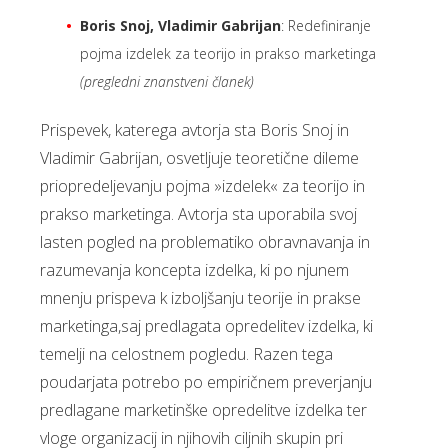
Boris Snoj, Vladimir Gabrijan
: Redefiniranje
pojma izdelek za teorijo in prakso marketinga
(pregledni znanstveni članek)
Prispevek, katerega avtorja sta Boris Snoj in
Vladimir Gabrijan, osvetljuje teoretične dileme
priopredeljevanju pojma »izdelek« za teorijo in
prakso marketinga. Avtorja sta uporabila svoj
lasten pogled na problematiko obravnavanja in
razumevanja koncepta izdelka, ki po njunem
mnenju prispeva k izboljšanju teorije in prakse
marketinga,saj predlagata opredelitev izdelka, ki
temelji na celostnem pogledu. Razen tega
poudarjata potrebo po empiričnem preverjanju
predlagane marketinške opredelitve izdelka ter
vloge organizacij in njihovih ciljnih skupin pri