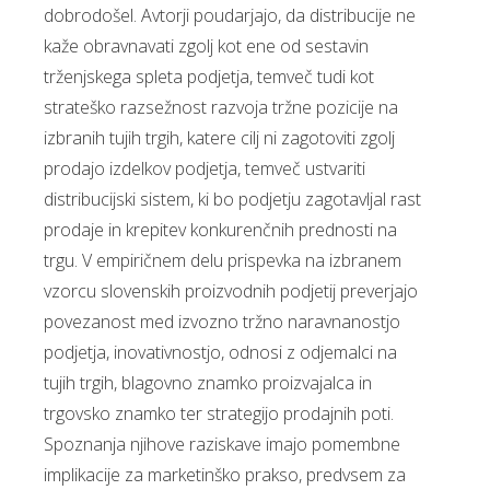
dobrodošel. Avtorji poudarjajo, da distribucije ne
kaže obravnavati zgolj kot ene od sestavin
trženjskega spleta podjetja, temveč tudi kot
strateško razsežnost razvoja tržne pozicije na
izbranih tujih trgih, katere cilj ni zagotoviti zgolj
prodajo izdelkov podjetja, temveč ustvariti
distribucijski sistem, ki bo podjetju zagotavljal rast
prodaje in krepitev konkurenčnih prednosti na
trgu. V empiričnem delu prispevka na izbranem
vzorcu slovenskih proizvodnih podjetij preverjajo
povezanost med izvozno tržno naravnanostjo
podjetja, inovativnostjo, odnosi z odjemalci na
tujih trgih, blagovno znamko proizvajalca in
trgovsko znamko ter strategijo prodajnih poti.
Spoznanja njihove raziskave imajo pomembne
implikacije za marketinško prakso, predvsem za