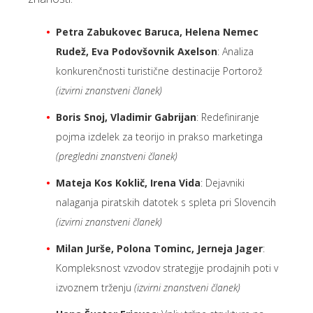
Petra Zabukovec Baruca, Helena Nemec
Rudež, Eva Podovšovnik Axelson
: Analiza
konkurenčnosti turistične destinacije Portorož
(izvirni znanstveni članek)
Boris Snoj, Vladimir Gabrijan
: Redefiniranje
pojma izdelek za teorijo in prakso marketinga
(pregledni znanstveni članek)
Mateja Kos Koklič, Irena Vida
: Dejavniki
nalaganja piratskih datotek s spleta pri Slovencih
(izvirni znanstveni članek)
Milan Jurše, Polona Tominc, Jerneja Jager
:
Kompleksnost vzvodov strategije prodajnih poti v
izvoznem trženju
(izvirni znanstveni članek)