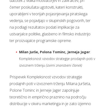
datotek z vidika motivatorjev in zaviralcev, pri
čemer poskušata ugotoviti, kateri konstrukti,
uporabljeni v teorijah pojasnjevanja piratskega
vedenja, se pojavljajo v skupinskih pogovorih, ter
na podlagi rezultatov podati implikacije za
ustvarjalce politike, glasbeno in filmsko industrijo
ter proizvajalce programske opreme.
Milan Jurše, Polona Tominc, Jerneja Jager
:
Kompleksnost vzvodov strategije prodajnih poti v
izvoznem trženju
(izvirni znanstveni članek)
Prispevek Kompleksnost vzvodov strategije
prodajnih poti v izvoznem trženju Milana Juršeta,
Polone Tominc in Jerneje Jager zapolnjuje
teoretično in empirično praznino na področju
distribucije v okviru marketinga in je zato izjemno