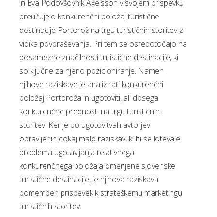
in Eva Podovšovnik Axelsson v svojem prispevku
preučujejo konkurenčni položaj turistične
destinacije Portorož na trgu turističnih storitev z
vidika povpraševanja. Pri tem se osredotočajo na
posamezne značilnosti turistične destinacije, ki
so ključne za njeno pozicioniranje. Namen
njihove raziskave je analizirati konkurenčni
položaj Portoroža in ugotoviti, ali dosega
konkurenčne prednosti na trgu turističnih
storitev. Ker je po ugotovitvah avtorjev
opravljenih dokaj malo raziskav, ki bi se lotevale
problema ugotavljanja relativnega
konkurenčnega položaja omenjene slovenske
turistične destinacije, je njihova raziskava
pomemben prispevek k strateškemu marketingu
turističnih storitev.