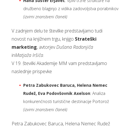
Hana Šuster Erjavec
: Vpliv tržne strukture na
družbeno blaginjo z vidika zadovoljstva porabnikov
(izvirni znanstveni članek)
V zadnjem delu te številke predstavljamo tudi
novost na knjižnem trgu, knjigo
Strateški
marketing
, avtorjev
Dušana Radonjiča
in
Matjaža Iršiča
.
V 19. številki Akademije MM vam predstavljamo
naslednje prispevke
Petra Zabukovec Baruca, Helena Nemec
Rudež, Eva Podovšovnik Axelson
: Analiza
konkurenčnosti turistične destinacije Portorož
(izvirni znanstveni članek)
Petra Zabukovec Baruca, Helena Nemec Rudež