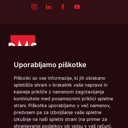
Uporabljamo piškotke
Piškotki so vse informacije, ki jih obiskano
spletišče shrani v brskalnik vaše naprave in
Politika zasebnosti
Piškotki
kasneje prikliče z namenom zagotavljanja
kontinuitete med posameznimi priklici spletne
info@dmslo.si
strani. Piškotke uporabljamo v več namenov,
Društvo za marketing Slovenije - DMS | Dimičeva ulica 13 |
predvsem pa za izboljšanje vaše spletne
1000 Ljubljana
izkušnje na naši spletni strani (na primer za
Načrtovanje in izvedba: Vareo
shranjevanje podatkov ob vpisu v vaš račun).