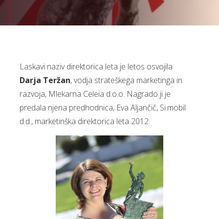
Laskavi naziv direktorica leta je letos osvojila
Darja Teržan
, vodja strateškega marketinga in
razvoja, Mlekarna Celeia d.o.o. Nagrado ji je
predala njena predhodnica, Eva Aljančič, Si.mobil
d.d., marketinška direktorica leta 2012.