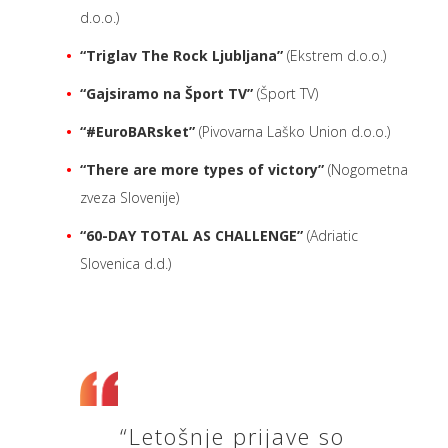
d.o.o.)
“Triglav The Rock Ljubljana”
(Ekstrem d.o.o.)
“Gajsiramo na Šport TV”
(Šport TV)
“#EuroBARsket”
(Pivovarna Laško Union d.o.o.)
“There are more types of victory”
(Nogometna
zveza Slovenije)
“60-DAY TOTAL AS CHALLENGE”
(Adriatic
Slovenica d.d.)
“Letošnje prijave so