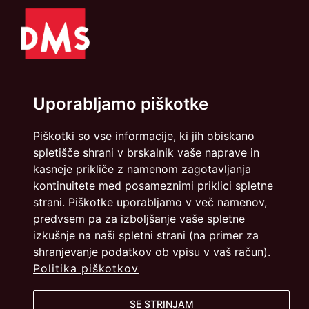
Uporabljamo piškotke
Politika zasebnosti
Piškotki
Piškotki so vse informacije, ki jih obiskano
spletišče shrani v brskalnik vaše naprave in
info@dmslo.si
kasneje prikliče z namenom zagotavljanja
kontinuitete med posameznimi priklici spletne
Društvo za marketing Slovenije - DMS | Dimičeva ulica 13 |
strani. Piškotke uporabljamo v več namenov,
1000 Ljubljana
predvsem pa za izboljšanje vaše spletne
Načrtovanje in izvedba: Vareo
izkušnje na naši spletni strani (na primer za
shranjevanje podatkov ob vpisu v vaš račun).
Politika piškotkov
SE STRINJAM