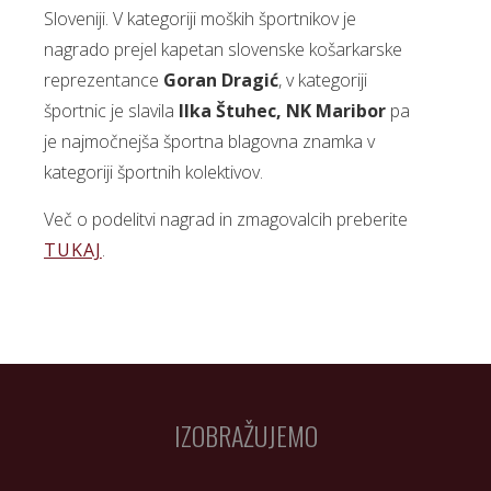
Sloveniji. V kategoriji moških športnikov je
nagrado prejel kapetan slovenske košarkarske
reprezentance
Goran Dragić
, v kategoriji
športnic je slavila
Ilka Štuhec, NK Maribor
pa
je najmočnejša športna blagovna znamka v
kategoriji športnih kolektivov.
Več o podelitvi nagrad in zmagovalcih preberite
TUKAJ
.
IZOBRAŽUJEMO