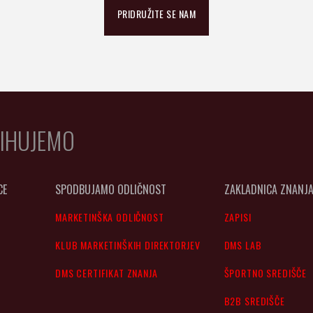
PRIDRUŽITE SE NAM
IHUJEMO
CE
SPODBUJAMO ODLIČNOST
ZAKLADNICA ZNANJ
MARKETINŠKA ODLIČNOST
ZAPISI
KLUB MARKETINŠKIH DIREKTORJEV
DMS LAB
DMS CERTIFIKAT ZNANJA
ŠPORTNO SREDIŠČE
B2B SREDIŠČE