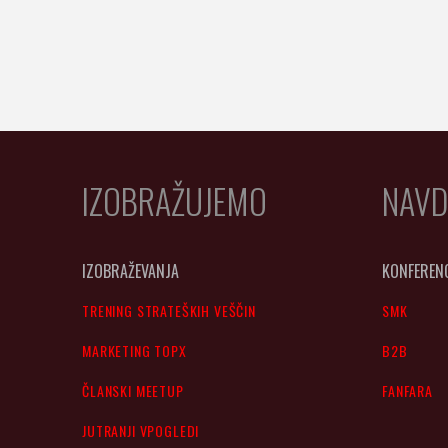
IZOBRAŽUJEMO
NAVD
IZOBRAŽEVANJA
KONFEREN
TRENING STRATEŠKIH VEŠČIN
SMK
MARKETING TOPX
B2B
ČLANSKI MEETUP
FANFARA
JUTRANJI VPOGLEDI