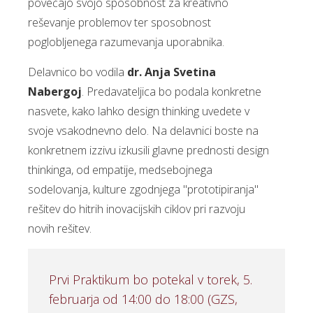
povečajo svojo sposobnost za kreativno
reševanje problemov ter sposobnost
poglobljenega razumevanja uporabnika.
Delavnico bo vodila
dr. Anja Svetina
Nabergoj
. Predavateljica bo podala konkretne
nasvete, kako lahko design thinking uvedete v
svoje vsakodnevno delo. Na delavnici boste na
konkretnem izzivu izkusili glavne prednosti design
thinkinga, od empatije, medsebojnega
sodelovanja, kulture zgodnjega "prototipiranja"
rešitev do hitrih inovacijskih ciklov pri razvoju
novih rešitev.
Prvi Praktikum bo potekal v torek, 5.
februarja od 14:00 do 18:00 (GZS,