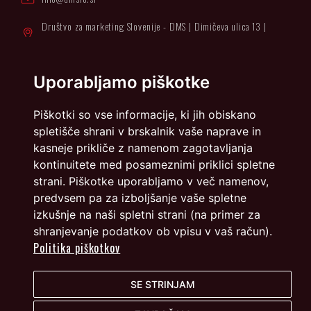
Društvo za marketing Slovenije - DMS | Dimičeva ulica 13 |
1000 Ljubljana
Načrtovanje in izvedba: Vareo
Uporabljamo piškotke
Piškotki so vse informacije, ki jih obiskano
spletišče shrani v brskalnik vaše naprave in
kasneje prikliče z namenom zagotavljanja
kontinuitete med posameznimi priklici spletne
strani. Piškotke uporabljamo v več namenov,
predvsem pa za izboljšanje vaše spletne
izkušnje na naši spletni strani (na primer za
shranjevanje podatkov ob vpisu v vaš račun).
Politika piškotkov
SE STRINJAM