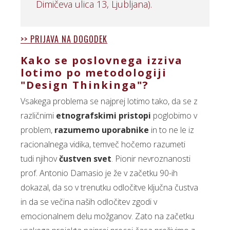
Dimičeva ulica 13, Ljubljana).
>> PRIJAVA NA DOGODEK
Kako se poslovnega izziva
lotimo po metodologiji
"Design Thinkinga"?
Vsakega problema se najprej lotimo tako, da se z
različnimi
etnografskimi pristopi
poglobimo v
problem,
razumemo uporabnike
in to ne le iz
racionalnega vidika, temveč hočemo razumeti
tudi njihov
čustven svet
. Pionir nevroznanosti
prof. Antonio Damasio je že v začetku 90-ih
dokazal, da so v trenutku odločitve ključna čustva
in da se večina naših odločitev zgodi v
emocionalnem delu možganov. Zato na začetku