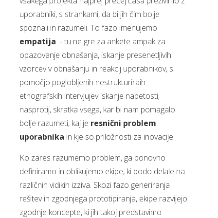
vsakega projekta najprej precej časa preživimo z
uporabniki, s strankami, da bi jih čim bolje
spoznali in razumeli. To fazo imenujemo
empatija
- tu ne gre za ankete ampak za
opazovanje obnašanja, iskanje presenetljivih
vzorcev v obnašanju in reakcij uporabnikov, s
pomočjo poglobljenih nestrukturiraih
etnografskih intervjujev iskanje napetosti,
nasprotij, skratka vsega, kar bi nam pomagalo
bolje razumeti, kaj je
resnični problem
uporabnika
in kje so priložnosti za inovacije.
Ko zares razumemo problem, ga ponovno
definiramo in oblikujemo ekipe, ki bodo delale na
različnih vidikih izziva. Skozi fazo generiranja
rešitev in zgodnjega prototipiranja, ekipe razvijejo
zgodnje koncepte, ki jih takoj predstavimo