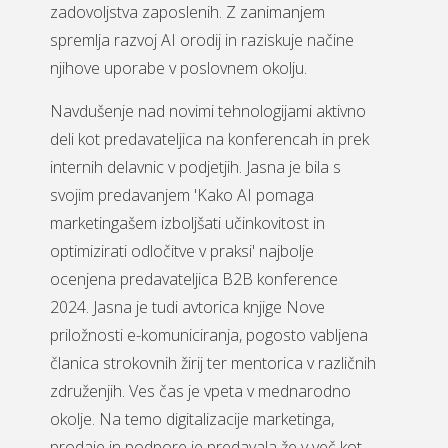
zadovoljstva zaposlenih. Z zanimanjem
spremlja razvoj AI orodij in raziskuje načine
njihove uporabe v poslovnem okolju.
Navdušenje nad novimi tehnologijami aktivno
deli kot predavateljica na konferencah in prek
internih delavnic v podjetjih. Jasna je bila s
svojim predavanjem 'Kako AI pomaga
marketingašem izboljšati učinkovitost in
optimizirati odločitve v praksi' najbolje
ocenjena predavateljica B2B konference
2024. Jasna je tudi avtorica knjige Nove
priložnosti e-komuniciranja, pogosto vabljena
članica strokovnih žirij ter mentorica v različnih
združenjih. Ves čas je vpeta v mednarodno
okolje. Na temo digitalizacije marketinga,
prodaje in podpore je predavala že v več kot