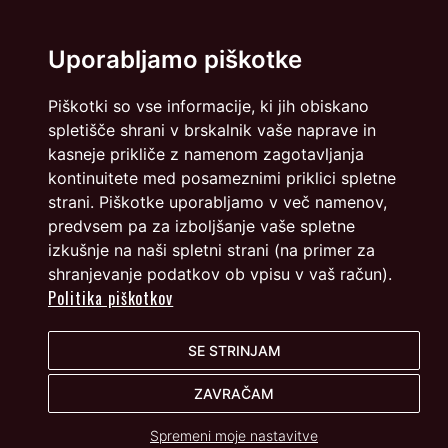
Politika zasebnosti
Piškotki
Uporabljamo piškotke
info@dmslo.si
Piškotki so vse informacije, ki jih obiskano
Društvo za marketing Slovenije - DMS | Dimičeva ulica 13 |
spletišče shrani v brskalnik vaše naprave in
1000 Ljubljana
kasneje prikliče z namenom zagotavljanja
Načrtovanje in izvedba: Vareo
kontinuitete med posameznimi priklici spletne
strani. Piškotke uporabljamo v več namenov,
predvsem pa za izboljšanje vaše spletne
izkušnje na naši spletni strani (na primer za
shranjevanje podatkov ob vpisu v vaš račun).
Politika piškotkov
SE STRINJAM
ZAVRAČAM
Spremeni moje nastavitve