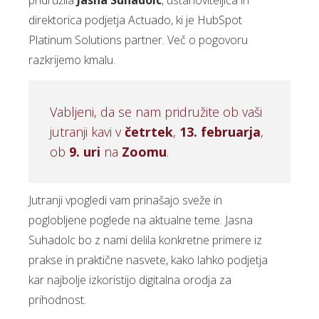
pridružila
Jasna Suhadolc
, ustanoviteljica in
direktorica podjetja Actuado, ki je HubSpot
Platinum Solutions partner. Več o pogovoru
razkrijemo kmalu.
Vabljeni, da se nam pridružite ob vaši
jutranji kavi v
četrtek
,
13. februarja
,
ob
9. uri
na
Zoomu
.
Jutranji vpogledi vam prinašajo sveže in
poglobljene poglede na aktualne teme. Jasna
Suhadolc bo z nami delila konkretne primere iz
prakse in praktične nasvete, kako lahko podjetja
kar najbolje izkoristijo digitalna orodja za
prihodnost.